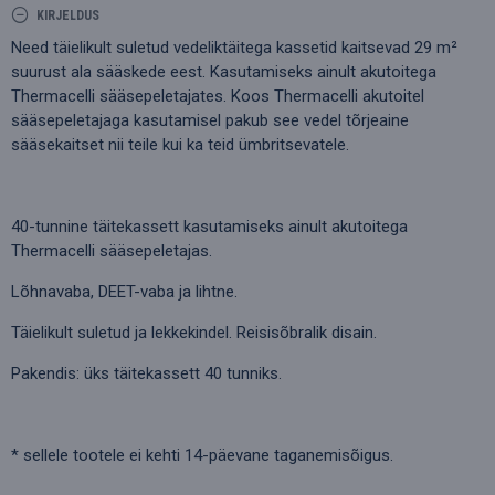
KIRJELDUS
Need täielikult suletud vedeliktäitega kassetid kaitsevad 29 m²
suurust ala sääskede eest. Kasutamiseks ainult akutoitega
Thermacelli sääsepeletajates. Koos Thermacelli akutoitel
sääsepeletajaga kasutamisel pakub see vedel tõrjeaine
sääsekaitset nii teile kui ka teid ümbritsevatele.
40-tunnine täitekassett kasutamiseks ainult akutoitega
Thermacelli sääsepeletajas.
Lõhnavaba, DEET-vaba ja lihtne.
Täielikult suletud ja lekkekindel. Reisisõbralik disain.
Pakendis: üks täitekassett 40 tunniks.
* sellele tootele ei kehti 14-päevane taganemisõigus.