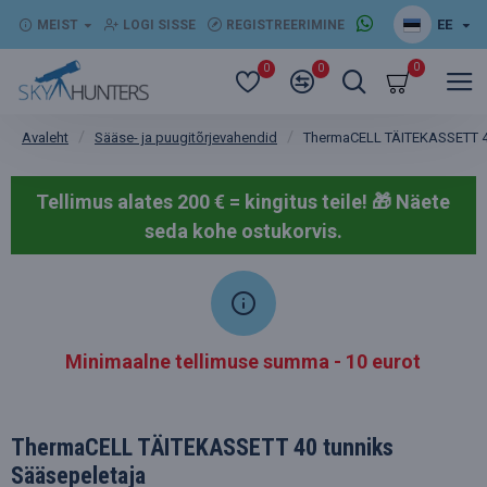
EE
MEIST
LOGI SISSE
REGISTREERIMINE
0
0
0
Sääse- ja puugitõrjevahendid
ThermaCELL TÄITEKASSETT 40
Avaleht
Tellimus alates 200 € = kingitus teile! 🎁
Näete
seda kohe ostukorvis.
Minimaalne tellimuse summa - 10 eurot
ThermaCELL TÄITEKASSETT 40 tunniks
Sääsepeletaja