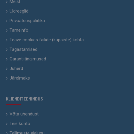
Meist
Üldreeglid
Privaatsuspoliitika
Tarneinfo
Teave cookies failide (küpsiste) kohta
Tagastamised
Garantiitingimused
Juherd
Järelmaks
KLIENDITEENINDUS
Võta ühendust
Teie konto
Tellimuste ajalugu