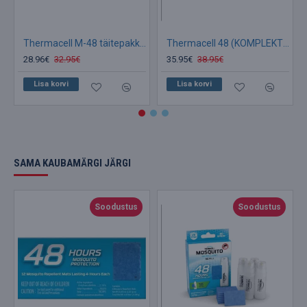
Thermacell M-48 täitepakk (PLAADID)
Thermacell 48 (KOMPLEKT) tundi Sääsetõrjevahendi
28.96€
32.95€
35.95€
38.95€
Lisa korvi
Lisa korvi
SAMA KAUBAMÄRGI JÄRGI
Soodustus
Soodustus