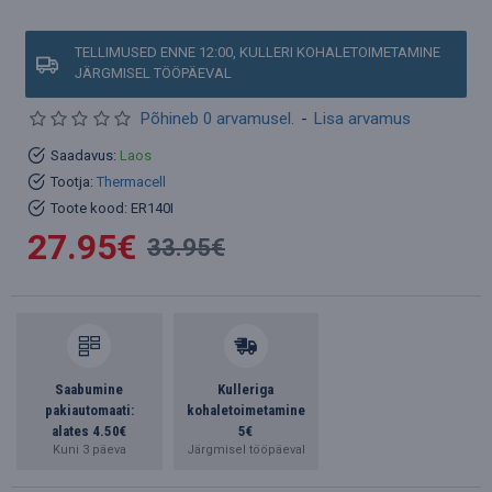
TELLIMUSED ENNE 12:00, KULLERI KOHALETOIMETAMINE
JÄRGMISEL TÖÖPÄEVAL
Põhineb 0 arvamusel.
-
Lisa arvamus
Saadavus:
Laos
Tootja:
Thermacell
Toote kood:
ER140I
27.95€
33.95€
Saabumine
Kulleriga
pakiautomaati:
kohaletoimetamine
alates 4.50€
5€
Kuni 3 päeva
Järgmisel tööpäeval