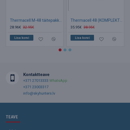
Thermacell M-48 täitepakk (PLAADID)
Thermacell 48 (KOMPLEKT) tundi Sääsetõrjevahendi
28.96€
32.95€
35.95€
38.95€
Lisa korvi
Lisa korvi
Kontaktteave
+371 27013333
WhatsApp
+371 23003317
info@skyhunters.lv
TEAVE