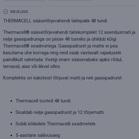
KIRJELDUS
THERMACELL sääsetõrjevahendi täitepakk 48 tundi
Thermacell® sääsetõrjevahendi täitekomplekt 12 asendusmati ja
nelja gaasipadruniga on piisav 48 tunniks ja ühildub kõigi
Thermacell® seadmetega. Gaasipadrunit ja matte ei pea
kasutama ühe korraga ning neid saab vastavalt vajadusele
paindlikult vahetada. Veelgi enam sääsevabaks ajaks rõdul,
terrassil, aias või liikvel olles.
Komplektis on kaksteist tõrjuvat matti ja neli gaasipadrunit
Thermacell tooted 48 tundi.
Sisaldab nelja gaasipadrunit ja 12 tõrjematti
Sobib kõikidele Thermacelli seadmetele
5-aastane säilivusaeg