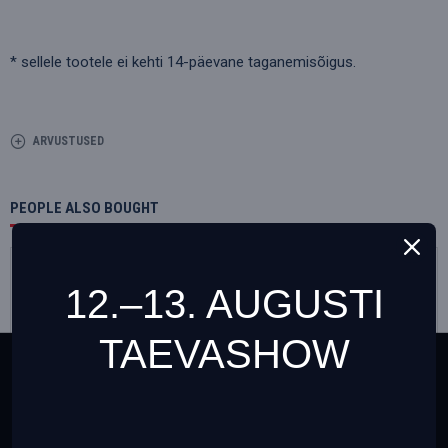
* sellele tootele ei kehti 14-päevane taganemisõigus.
ARVUSTUSED
PEOPLE ALSO BOUGHT
Soodustus
Soodustus
12.–13. AUGUSTI
TAEVASHOW
This website uses cookies to ensure you get the best
experience on our website
Teave cookies failide (küpsiste) kohta