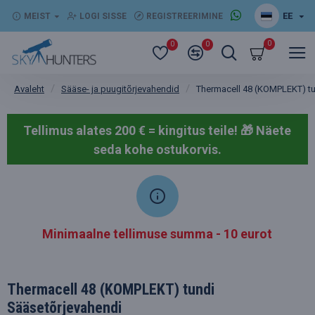
EE
MEIST
LOGI SISSE
REGISTREERIMINE
0
0
0
Sääse- ja puugitõrjevahendid
Thermacell 48 (KOMPLEKT) tu
Avaleht
Tellimus alates 200 € = kingitus teile! 🎁
Näete
seda kohe ostukorvis.
Minimaalne tellimuse summa - 10 eurot
Thermacell 48 (KOMPLEKT) tundi
Sääsetõrjevahendi