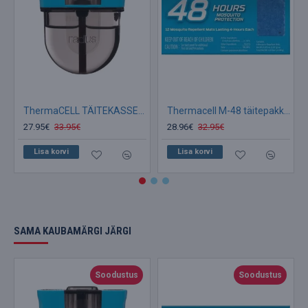
ThermaCELL TÄITEKASSETT 40 tunniks Sääsepeletaja
Thermacell M-48 täitepakk (PLAADID)
27.95€
33.95€
28.96€
32.95€
Lisa korvi
Lisa korvi
SAMA KAUBAMÄRGI JÄRGI
Soodustus
Soodustus