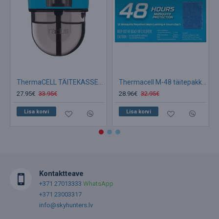
ThermaCELL TÄITEKASSETT 40 tunniks Sääsepeletaja
Thermacell M-48 täitepakk (PLAADID)
27.95€
33.95€
28.96€
32.95€
Lisa korvi
Lisa korvi
Kontaktteave
+371 27013333
WhatsApp
+371 23003317
info@skyhunters.lv