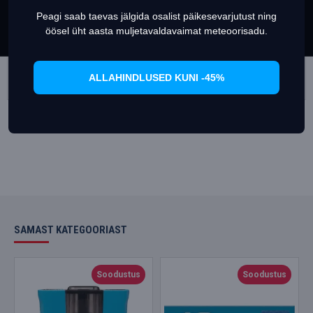
Peagi saab taevas jälgida osalist päikesevarjutust ning
Set Prefrences
Allow Cookies
öösel üht aasta muljetavaldavaimat meteoorisadu.
Thermacell Mosquito repellent lantern (1 gaasikassett + 3 plaati)
Thermacell sääsetõrjevahend Proactive MR-300 oliiv (1 gaasikassett + 3 plaati)
44.95€
49.95€
39.95€
49.95€
ALLAHINDLUSED KUNI -45%
Lisa korvi
Lisa korvi
SAMAST KATEGOORIAST
Soodustus
Soodustus