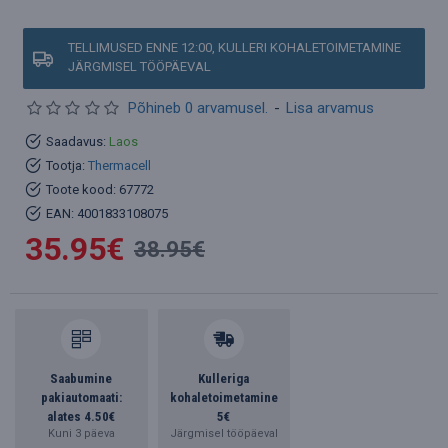
TELLIMUSED ENNE 12:00, KULLERI KOHALETOIMETAMINE
JÄRGMISEL TÖÖPÄEVAL
Põhineb 0 arvamusel.
-
Lisa arvamus
Saadavus:
Laos
Tootja:
Thermacell
Toote kood:
67772
EAN:
4001833108075
35.95€
38.95€
Saabumine
Kulleriga
pakiautomaati:
kohaletoimetamine
alates 4.50€
5€
Kuni 3 päeva
Järgmisel tööpäeval