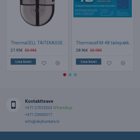
ThermaCELL TÄITEKASSETT 40 tunniks Sääsepeletaja
Thermacell M-48 täitepakk (PLAADID)
27.95€
33.95€
28.96€
32.95€
Lisa korvi
Lisa korvi
Kontaktteave
+371 27013333
WhatsApp
+371 23003317
info@skyhunters.lv