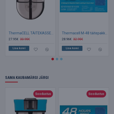
ThermaCELL TÄITEKASSETT 40 tunniks Sääsepeletaja
Thermacell M-48 täitepakk (PLAADID)
27.95€
33.95€
28.96€
32.95€
Lisa korvi
Lisa korvi
SAMA KAUBAMÄRGI JÄRGI
Soodustus
Soodustus