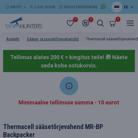
EE
MEIST
LOGI SISSE
REGISTREERIMINE
0
0
0
Sääse- ja puugitõrjevahendid
Thermacell sääsetõrjevahen
Avaleht
Tellimus alates 200 € = kingitus teile! 🎁
Näete
seda kohe ostukorvis.
Minimaalne tellimuse summa - 10 eurot
Thermacell sääsetõrjevahend MR-BP
Backpacker