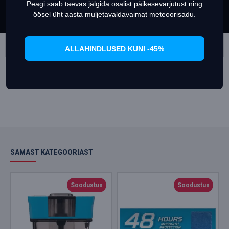
Peagi saab taevas jälgida osalist päikesevarjutust ning
Set Prefrences
Allow Cookies
Thermacell M-48 täitepakk (PLAADID)
Thermacelli sääsetõrjevahendite täitepakk (KOMPLEKT) 120 tundi
öösel üht aasta muljetavaldavaimat meteoorisadu.
28.96€
32.95€
79.94€
94.95€
Lisa korvi
Lisa korvi
ALLAHINDLUSED KUNI -45%
SAMAST KATEGOORIAST
Soodustus
Soodustus