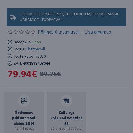
TELLIMUSED ENNE 12:00, KULLERI KOHALETOIMETAMINE
JÄRGMISEL TÖÖPÄEVAL
Põhineb 0 arvamusel.
-
Lisa arvamus
Saadavus:
Laos
Tootja:
Thermacell
Toote kood:
70830
EAN:
4001833108044
79.94€
89.95€
Saabumine
Kulleriga
pakiautomaati:
kohaletoimetamine
alates 4.50€
5€
Kuni 3 päeva
Järgmisel tööpäeval