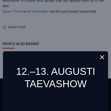
alternative to lotions and sprays that are applied directly to the
skin.
Spare Thermacell cartridges
can be purchased separately.
ARVUSTUSED
PEOPLE ALSO BOUGHT
Soodustus
Soodustus
12.–13. AUGUSTI
TAEVASHOW
This website uses cookies to ensure you get the best
experience on our website
Teave cookies failide (küpsiste) kohta