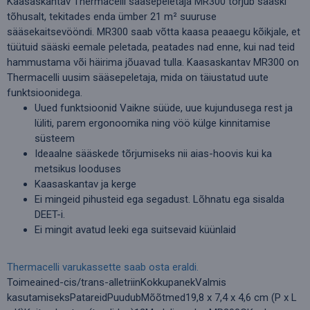
Kaasaskantav Thermacelli sääsepeletaja MR300 tõrjub sääski
tõhusalt, tekitades enda ümber 21 m² suuruse
sääsekaitsevööndi. MR300 saab võtta kaasa peaaegu kõikjale, et
tüütuid sääski eemale peletada, peatades nad enne, kui nad teid
hammustama või häirima jõuavad tulla. Kaasaskantav MR300 on
Thermacelli uusim sääsepeletaja, mida on täiustatud uute
funktsioonidega.
Uued funktsioonid Vaikne süüde, uue kujundusega rest ja
lüliti, parem ergonoomika ning vöö külge kinnitamise
süsteem
Ideaalne sääskede tõrjumiseks nii aias-hoovis kui ka
metsikus looduses
Kaasaskantav ja kerge
Ei mingeid pihusteid ega segadust. Lõhnatu ega sisalda
DEET-i.
Ei mingit avatud leeki ega suitsevaid küünlaid
Thermacelli varukassette saab osta eraldi.
Toimeained-cis/trans-alletriinKokkupanekValmis
kasutamiseksPatareidPuudubMõõtmed19,8 x 7,4 x 4,6 cm (P x L