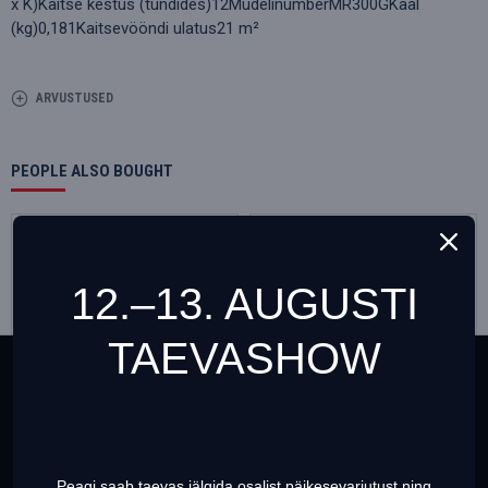
x K)Kaitse kestus (tundides)12MudelinumberMR300GKaal
(kg)0,181Kaitsevööndi ulatus21 m²
ARVUSTUSED
PEOPLE ALSO BOUGHT
Soodustus
Soodustus
12.–13. AUGUSTI
TAEVASHOW
This website uses cookies to ensure you get the best
experience on our website
Teave cookies failide (küpsiste) kohta
Peagi saab taevas jälgida osalist päikesevarjutust ning