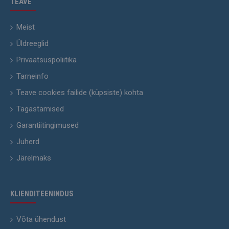
TEAVE
Meist
Üldreeglid
Privaatsuspoliitika
Tarneinfo
Teave cookies failide (küpsiste) kohta
Tagastamised
Garantiitingimused
Juherd
Järelmaks
KLIENDITEENINDUS
Võta ühendust