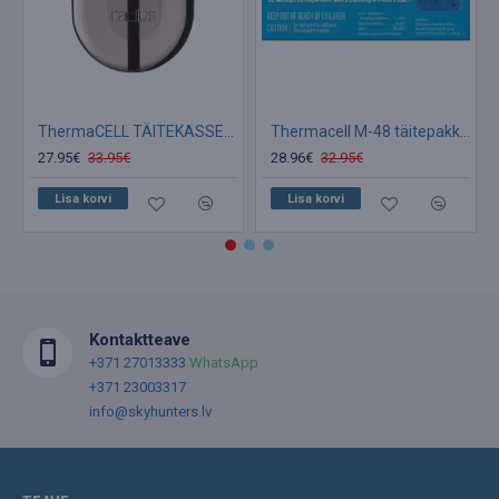
ThermaCELL TÄITEKASSETT 40 tunniks Sääsepeletaja
Thermacell M-48 täitepakk (PLAADID)
27.95€
33.95€
28.96€
32.95€
Lisa korvi
Lisa korvi
Kontaktteave
+371 27013333
WhatsApp
+371 23003317
info@skyhunters.lv