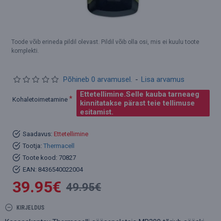
Toode võib erineda pildil olevast. Pildil võib olla osi, mis ei kuulu toote
komplekti.
Põhineb 0 arvamusel.
-
Lisa arvamus
Ettetellimine.Selle kauba tarneaeg
Kohaletoimetamine
kinnitatakse pärast teie tellimuse
esitamist.
Saadavus:
Ettetellimine
Tootja:
Thermacell
Toote kood:
70827
EAN:
8436540022004
39.95€
49.95€
KIRJELDUS