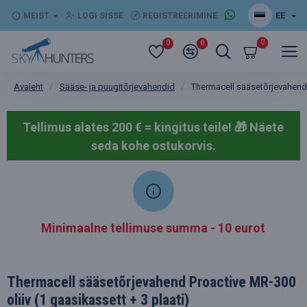
EE
MEIST
LOGI SISSE
REGISTREERIMINE
0
0
0
Sääse- ja puugitõrjevahendid
Thermacell sääsetõrjevahend P
Avaleht
Tellimus alates 200 € = kingitus teile! 🎁
Näete
seda kohe ostukorvis.
Minimaalne tellimuse summa - 10 eurot
Thermacell sääsetõrjevahend Proactive MR-300
oliiv (1 gaasikassett + 3 plaati)