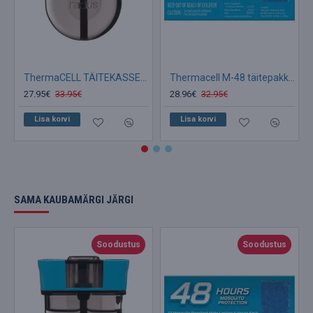
ThermaCELL TÄITEKASSETT 40 tunniks Sääsepeletaja
Thermacell M-48 täitepakk (PLAADID)
27.95€
33.95€
28.96€
32.95€
Lisa korvi
Lisa korvi
SAMA KAUBAMÄRGI JÄRGI
Soodustus
Soodustus