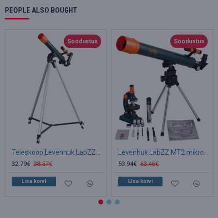
PEOPLE ALSO BOUGHT
Soodustus
Soodustus
Teleskoop Levenhuk LabZZ T1 40/500 40–83 x
Levenhuk LabZZ MT2 mikroskoobi ja teleskoobi komplekt
32.79€
38.57€
53.94€
63.46€
Lisa korvi
Lisa korvi