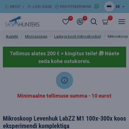
EE
MEIST
LOGI SISSE
REGISTREERIMINE
0
0
0
Microscopes
Laste ja kooli mikroskoobid
Mikroskoop 
Avaleht
Tellimus alates 200 € = kingitus teile! 🎁
Näete
seda kohe ostukorvis.
Minimaalne tellimuse summa - 10 eurot
Mikroskoop Levenhuk LabZZ M1 100x-300x koos
eksperimendi komplektiga