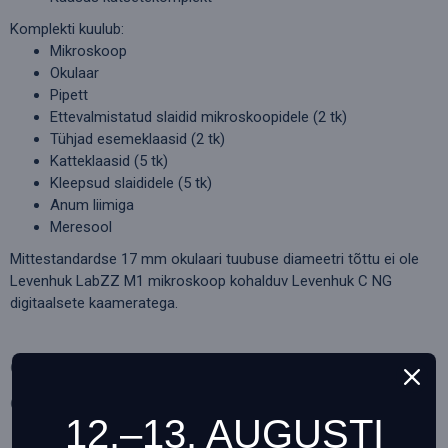
Komplekti kuulub:
Mikroskoop
Okulaar
Pipett
Ettevalmistatud slaidid mikroskoopidele (2 tk)
Tühjad esemeklaasid (2 tk)
Katteklaasid (5 tk)
Kleepsud slaididele (5 tk)
Anum liimiga
Meresool
Mittestandardse 17 mm okulaari tuubuse diameetri tõttu ei ole
Levenhuk LabZZ M1 mikroskoop kohalduv Levenhuk C NG
digitaalsete kaameratega.
SPETSIFIKATSIOONID
ARVUSTUSED
12.–13. AUGUSTI