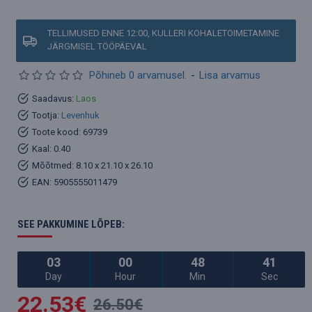
TELLIMUSED ENNE 12:00, KULLERI KOHALETOIMETAMINE
JÄRGMISEL TÖÖPÄEVAL
Põhineb 0 arvamusel.
-
Lisa arvamus
Saadavus:
Laos
Tootja:
Levenhuk
Toote kood:
69739
Kaal:
0.40
Mõõtmed:
8.10 x 21.10 x 26.10
EAN:
5905555011479
SEE PAKKUMINE LÕPEB:
03
00
48
40
Day
Hour
Min
Sec
22.53€
26.50€