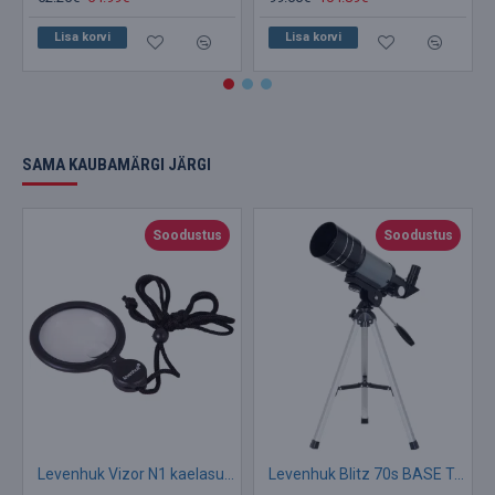
Lisa korvi
Lisa korvi
SAMA KAUBAMÄRGI JÄRGI
Soodustus
Soodustus
Levenhuk Vizor N1 kaelasuurendusklaas LED 46mm 4x-10x
Levenhuk Blitz 70s BASE Telescope