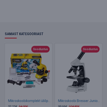
SAMAST KATEGOORIAST
Soodustus
Soodustus
Mikroskoobikomplekt üliõpilastele National Geographic Biolux 40x-800x
Mikroskoobi Bresser Junior Biolux Student 40x-2000x koos eksperimentaalse komplekti ja nut
52.25€
54.99€
99.66€
104.89€