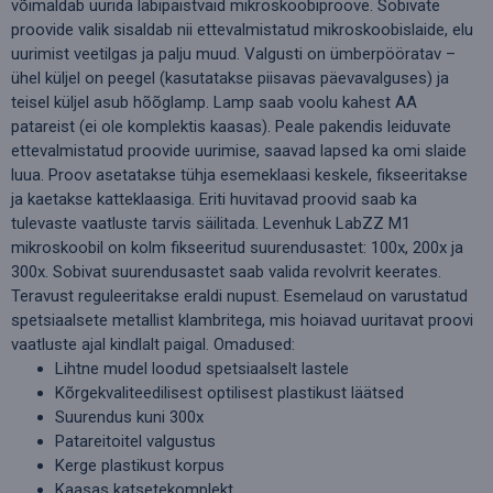
võimaldab uurida läbipaistvaid mikroskoobiproove. Sobivate
proovide valik sisaldab nii ettevalmistatud mikroskoobislaide, elu
uurimist veetilgas ja palju muud. Valgusti on ümberpööratav –
ühel küljel on peegel (kasutatakse piisavas päevavalguses) ja
teisel küljel asub hõõglamp. Lamp saab voolu kahest AA
patareist (ei ole komplektis kaasas). Peale pakendis leiduvate
ettevalmistatud proovide uurimise, saavad lapsed ka omi slaide
luua. Proov asetatakse tühja esemeklaasi keskele, fikseeritakse
ja kaetakse katteklaasiga. Eriti huvitavad proovid saab ka
tulevaste vaatluste tarvis säilitada. Levenhuk LabZZ M1
mikroskoobil on kolm fikseeritud suurendusastet: 100x, 200x ja
300x. Sobivat suurendusastet saab valida revolvrit keerates.
Teravust reguleeritakse eraldi nupust. Esemelaud on varustatud
spetsiaalsete metallist klambritega, mis hoiavad uuritavat proovi
vaatluste ajal kindlalt paigal. Omadused:
Lihtne mudel loodud spetsiaalselt lastele
Kõrgekvaliteedilisest optilisest plastikust läätsed
Suurendus kuni 300x
Patareitoitel valgustus
Kerge plastikust korpus
Kaasas katsetekomplekt