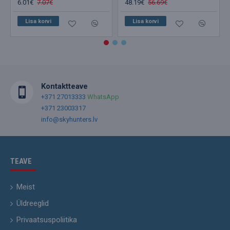
6.01€
7.07€
48.19€
56.69€
Lisa korvi
Lisa korvi
Kontaktteave
+371 27013333
WhatsApp
+371 23003317
info@skyhunters.lv
TEAVE
Meist
Üldreeglid
Privaatsuspoliitika