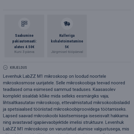
Saabumine
Kulleriga
pakiautomaati:
kohaletoimetamine
alates 4.50€
5€
Kuni 3 päeva
Järgmisel tööpäeval
KIRJELDUS
Levenhuk LabZZ M1 mikroskoop on loodud noortele
mikroskosmose uurijatele. Selle mikroskoobiga teevad noored
teadlased oma esimesed sammud teaduses. Kaasasolev
komplekt sisaldab kõike mida selleks eesmärgiks vaja;
lihtsaltkasutatav mikroskoop, ettevalmistatud mikrsokoobislaidid
ja spetsiaalsed tööriistad mikroskoobiproovidega töötamiseks.
Lapsed saavad mikroskoobi käsitsemisega iseseisvalt hakkama
ning avastavad igapäevaobjektide imelisi struktuure. Levenhuk
LabZZ M1 mikroskoop on varustatud alumise valgustusega, mis