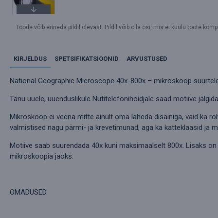
Toode võib erineda pildil olevast. Pildil võib olla osi, mis ei kuulu toote kompl
KIRJELDUS
SPETSIFIKATSIOONID
ARVUSTUSED
National Geographic Microscope 40x-800x – mikroskoop suurtele 
Tänu uuele, uuenduslikule Nutitelefonihoidjale saad motiive jälgida
Mikroskoop ei veena mitte ainult oma laheda disainiga, vaid ka r
valmistised nagu pärmi- ja krevetimunad, aga ka katteklaasid ja mi
Motiive saab suurendada 40x kuni maksimaalselt 800x. Lisaks on 
mikroskoopia jaoks.
OMADUSED