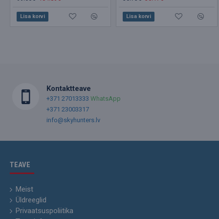
Lisa korvi
Lisa korvi
Kontaktteave
+371 27013333
WhatsApp
+371 23003317
info@skyhunters.lv
TEAVE
Meist
Üldreeglid
Privaatsuspoliitika