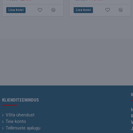
Lisa korvi
Lisa korvi
Lisa korvi
KLIENDITEENINDUS
Võta ühendust
R
Teie konto
V
Tellimuste ajalugu
J