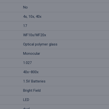
No
4x, 10x, 40x
17
WF10x/WF20x
Optical polymer glass
Monocular
1.027
40x–800х
1.5V Batteries
Bright Field
LED