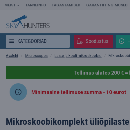
MEIST
TARNEINFO
TAGASTAMISED
GARANTIITINGIMUSED
KATEGOORIAD
Soodustus
H
Microscopes
Laste ja kooli mikroskoobid
Mikroskoobik
Avaleht
Tellimus alates 200 € = 
Minimaalne tellimuse summa - 10 eurot
Mikroskoobikomplekt üliõpilaste