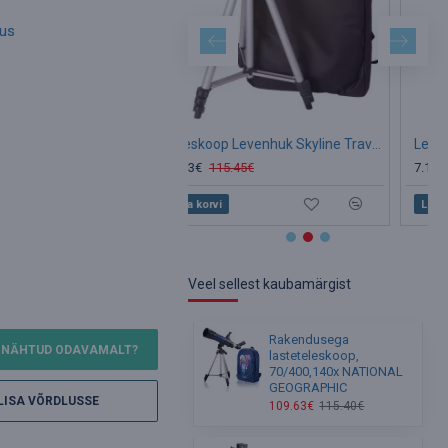
mus
Teleskoop Levenhuk Skyline Travel 70 70/400 <140x seljakotiga
98.13€
115.45€
7.16€
8.43€
Lisa korvi
Lisa korvi
Veel sellest kaubamärgist
Rakendusega
NÄHTUD ODAVAMALT?
lasteteleskoop,
70/400,140x NATIONAL
GEOGRAPHIC
LISA VÕRDLUSSE
109.63€
115.40€