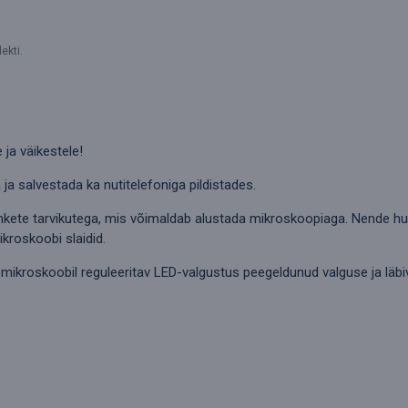
ekti.
ja väikestele!
 ja salvestada ka nutitelefoniga pildistades.
ohkete tarvikutega, mis võimaldab alustada mikroskoopiaga. Nende hul
kroskoobi slaidid.
mikroskoobil reguleeritav LED-valgustus peegeldunud valguse ja läbi