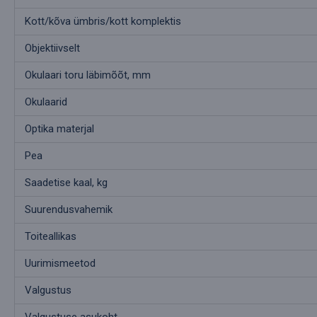
Kott/kõva ümbris/kott komplektis
Objektiivselt
Okulaari toru läbimõõt, mm
Okulaarid
Optika materjal
Pea
Saadetise kaal, kg
Suurendusvahemik
Toiteallikas
Uurimismeetod
Valgustus