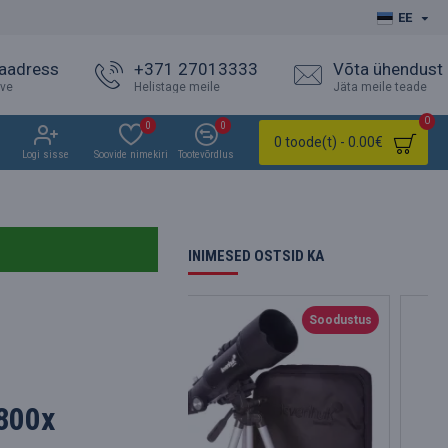
EE
 aadress
+371 27013333
Võta ühendust
ave
Helistage meile
Jäta meile teade
0
0
0
0 toode(t) - 0.00€
Logi sisse
Soovide nimekiri
Tootevõrdlus
INIMESED OSTSID KA
Soodustus
S
-800x