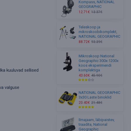
Kompass, NATIONAL
GEOGRAPHIC
12.71€
13.37€
Teleskoop ja
mikroskoobikomplekt,
NATIONAL GEOGRAPHIC
88.72€
93.39€
Mikroskoop National
Geographic 300x-1200x
koos eksperimendi
ka kuuluvad sellised
komplektiga
43.60€
45.90€
va valguse
NATIONAL GEOGRAPHIC
3x30 Laste binoklid
20.40€
21.48€
Ilmajaam, läbipaistev,
traadita, National
Geographic