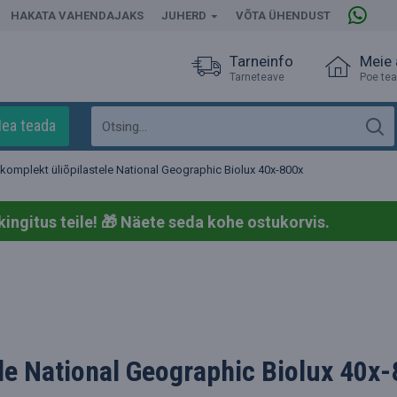
HAKATA VAHENDAJAKS
JUHERD
VÕTA ÜHENDUST
Tarneinfo
Meie
Tarneteave
Poe te
ea teada
omplekt üliõpilastele National Geographic Biolux 40x-800x
kingitus teile! 🎁
Näete seda kohe ostukorvis.
le National Geographic Biolux 40x