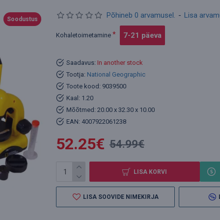
Põhineb 0 arvamusel.
-
Lisa arva
Soodustus
7-21 päeva
Kohaletoimetamine
Saadavus:
In another stock
Tootja:
National Geographic
Toote kood:
9039500
Kaal:
1.20
Mõõtmed:
20.00 x 32.30 x 10.00
EAN:
4007922061238
52.25€
54.99€
LISA KORVI
LISA SOOVIDE NIMEKIRJA