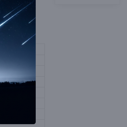
bsite