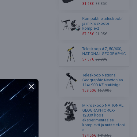
31.68€
33.35€
Kompaktne teleskoobi
ja mikroskoobi
komplekt
87.35€
91.95€
Teleskoop AZ, 50/600,
NATIONAL GEOGRAPHIC
57.37€
60.39€
Teleskoop National
Geographic Newtonian
114/ 900 AZ statiiviga
159.50€
167.90€
Mikroskoop NATIONAL
GEOGRAPHIC 40X-
1280X koos
eksperimentaalse
komplekti ja nutitelefoni
a
134.56€
141.65€