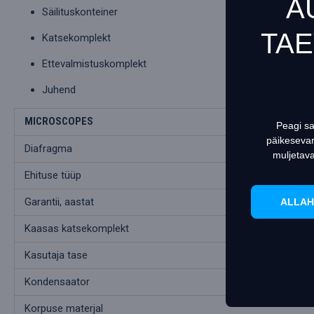
A
Säilituskonteiner
TA
Katsekomplekt
This websit
Ettevalmistuskomplekt
Teave cooki
Juhend
MICROSCOPES
Peagi sa
päikesevar
Diafragma
muljetav
Ehituse tüüp
Garantii, aastat
ALLAH
Kaasas katsekomplekt
Kasutaja tase
Kondensaator
Korpuse materjal