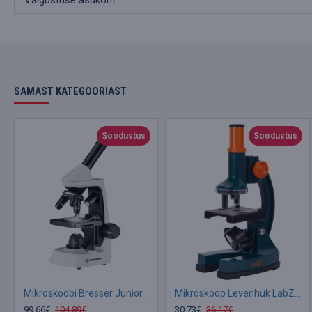
Valgustuse asukoht
SAMAST KATEGOORIAST
Soodustus
Soodustus
Mikroskoobi Bresser Junior Biolux Student 40x-2000x koos eksperimentaalse komplekti ja nut
Mikroskoop Levenhuk LabZZ M2 100x-900x koos eksperimendi komplektiga
99.66€
104.89€
30.73€
36.17€