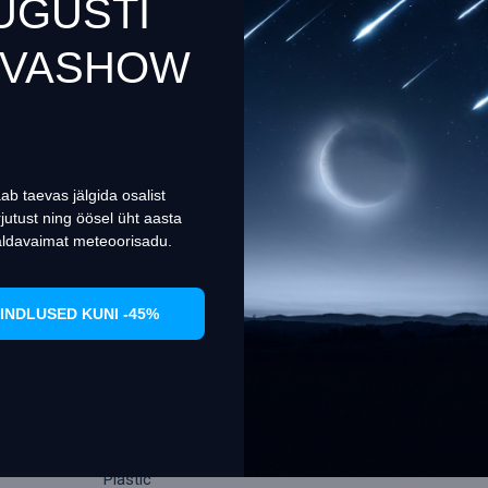
UGUSTI
EVASHOW
e uses cookies to ensure you get the best experience on our we
es failide (küpsiste) kohta
Set Prefrences
Allow Cookies
ab taevas jälgida osalist
jutust ning öösel üht aasta
Diaphragm disc (6 apertures)
aldavaimat meteoorisadu.
Biological, light/optical
2
INDLUSED KUNI -45%
Yes
Children
reflected light and transmitted light
Plastic