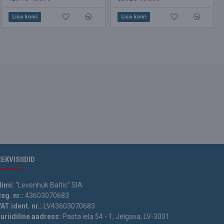
Lisa korvi
Lisa korvi
Lisa korvi
REKVISIIDID
Nimi:
"Levenhuk Baltic" SIA
eg. nr.:
43603070683
AT ident. nr.:
LV43603070683
uriidiline aadress:
Pasta iela 54 - 1, Jelgava, LV-3001