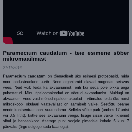
Paramecium caudatum - teie esimene sõber
mikromaailmast
21/11/2016
Paramecium caudatum
on tõenäoliselt üks esimesi protosoasid, mida
noor loodusteadlane uurib. Need organismid elavad magedas seisvas
vees. Neid võib leida ka akvaariumist, eriti kui seda pole pikka aega
puhastatud. Minu ripsloomakeelad on võetud akvaariumist. Muidugi on
akvaariumi vees vaid mõned ripsloomakeelad – võimalus leida üks neist
mikroskoobi okulaari vaateväljast on äärmiselt väike. Seetõttu peame
nende kontsentratsiooni suurendama. Selleks võtke purk (umbes 17 untsi
või 0,5 liitrit), täitke see akvaariumi veega, lisage sisse väike riknenud
sibul ja banaanikoor. Asetage purk soojale pimedale kohale 5 kuni 7
päevaks (ärge sulgege seda kaanega).