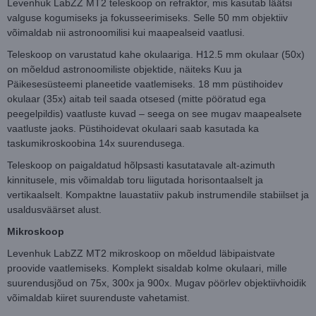
Levenhuk LabZZ MT2 teleskoop on refraktor, mis kasutab läätsi
valguse kogumiseks ja fokusseerimiseks. Selle 50 mm objektiiv
võimaldab nii astronoomilisi kui maapealseid vaatlusi.
Teleskoop on varustatud kahe okulaariga. H12.5 mm okulaar (50x)
on mõeldud astronoomiliste objektide, näiteks Kuu ja
Päikesesüsteemi planeetide vaatlemiseks. 18 mm püstihoidev
okulaar (35x) aitab teil saada otsesed (mitte pööratud ega
peegelpildis) vaatluste kuvad – seega on see mugav maapealsete
vaatluste jaoks. Püstihoidevat okulaari saab kasutada ka
taskumikroskoobina 14x suurendusega.
Teleskoop on paigaldatud hõlpsasti kasutatavale alt-azimuth
kinnitusele, mis võimaldab toru liigutada horisontaalselt ja
vertikaalselt. Kompaktne lauastatiiv pakub instrumendile stabiilset ja
usaldusväärset alust.
Mikroskoop
Levenhuk LabZZ MT2 mikroskoop on mõeldud läbipaistvate
proovide vaatlemiseks. Komplekt sisaldab kolme okulaari, mille
suurendusjõud on 75x, 300x ja 900x. Mugav pöörlev objektiivhoidik
võimaldab kiiret suurenduste vahetamist.