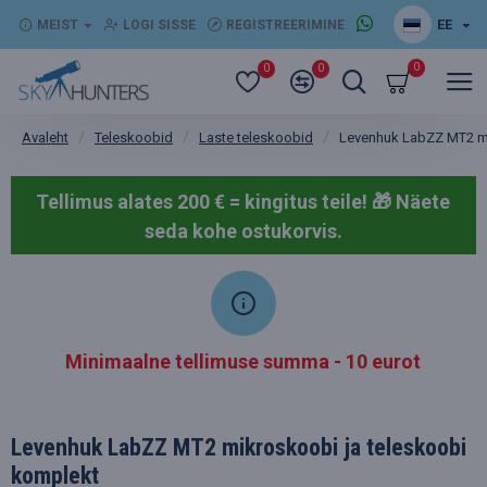
EE
MEIST
LOGI SISSE
REGISTREERIMINE
0
0
0
Teleskoobid
Laste teleskoobid
Levenhuk LabZZ MT2 mi
Avaleht
Tellimus alates 200 € = kingitus teile! 🎁
Näete
seda kohe ostukorvis.
Minimaalne tellimuse summa - 10 eurot
Levenhuk LabZZ MT2 mikroskoobi ja teleskoobi
komplekt