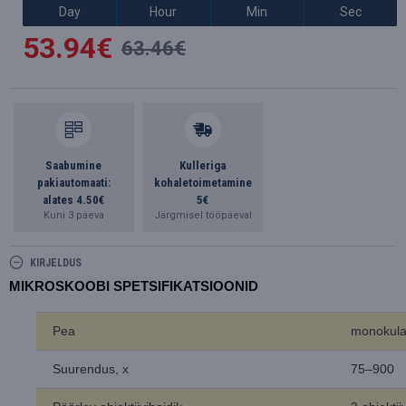
Day
Hour
Min
Sec
53.94€
63.46€
Saabumine
Kulleriga
pakiautomaati:
kohaletoimetamine
alates 4.50€
5€
Kuni 3 päeva
Järgmisel tööpäeval
KIRJELDUS
MIKROSKOOBI SPETSIFIKATSIOONID
Pea
monokula
Suurendus, x
75–900