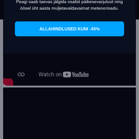
Peagi saab taevas jälgida osalist päikesevarjutust ning
Set Prefrences
Allow Cookies
öösel üht aasta muljetavaldavaimat meteoorisadu.
ALLAHINDLUSED KUNI -45%