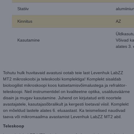
Statiiv
alumiini
Kinnitus
AZ
Üldkasut
Kasutamine
Võivad k
alates 3.
Tohutu hulk huvitavaid avastusi ootab teie last Levenhuk LabZZ
MT2 mikroskoobi ja teleskoobi komplektiga! Komplekt sisaldab
bioloogilist mikroskoopi koos katsetamisvõimalustega ja refraktor-
teleskoopi. Neil instrumentidel on kvaliteetne optika, usaldusväärne
disain ja mugav kasutamine. Juhend on kirjutatud eriti noortele
avastajatele, kasutajasõbralikult ja kergesti loetaval viisil. Komplekt
on mõeldud lastele alates 6. eluaastast. Ka teismelised naudivad
taeva või mikromaailma avastamist Levenhuk LabZZ MT2 abil.
Teleskoop