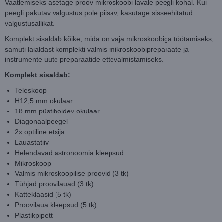
Vaatlemiseks asetage proov mikroskoobi lavale peegli kohal. Kui
peegli pakutav valgustus pole piisav, kasutage sisseehitatud
valgustusallikat.
Komplekt sisaldab kõike, mida on vaja mikroskoobiga töötamiseks,
samuti laialdast komplekti valmis mikroskoobipreparaate ja
instrumente uute preparaatide ettevalmistamiseks.
Komplekt sisaldab:
Teleskoop
H12,5 mm okulaar
18 mm püstihoidev okulaar
Diagonaalpeegel
2x optiline etsija
Lauastatiiv
Helendavad astronoomia kleepsud
Mikroskoop
Valmis mikroskoopilise proovid (3 tk)
Tühjad proovilauad (3 tk)
Katteklaasid (5 tk)
Proovilaua kleepsud (5 tk)
Plastikpipett