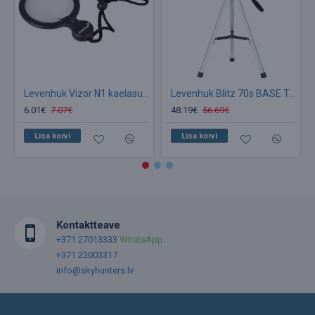
Levenhuk Vizor N1 kaelasuurendusklaas LED 46mm 4x-10x
Levenhuk Blitz 70s BASE Telescope
6.01€
7.07€
48.19€
56.69€
Lisa korvi
Lisa korvi
Kontaktteave
+371 27013333
WhatsApp
+371 23003317
info@skyhunters.lv