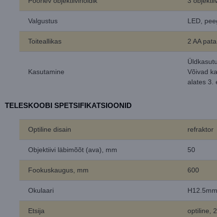
Pöörlev objektiivihoidik
3 objektiiv
Valgustus
LED, pee
Toiteallikas
2 AA pata
Üldkasut
Kasutamine
Võivad k
alates 3. 
TELESKOOBI SPETSIFIKATSIOONID
Optiline disain
refraktor
Objektiivi läbimõõt (ava), mm
50
Fookuskaugus, mm
600
Okulaari
H12.5mm 
Etsija
optiline, 