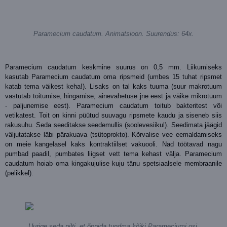
Paramecium caudatum. Animatsioon. Suurendus: 64x.
Paramecium caudatum keskmine suurus on 0,5 mm. Liikumiseks
kasutab Paramecium caudatum oma ripsmeid (umbes 15 tuhat ripsmet
katab tema väikest keha!). Lisaks on tal kaks tuuma (suur makrotuum
vastutab toitumise, hingamise, ainevahetuse jne eest ja väike mikrotuum
- paljunemise eest). Paramecium caudatum toitub bakteritest või
vetikatest. Toit on kinni püütud suuvagu ripsmete kaudu ja siseneb siis
rakusuhu. Seda seeditakse seedemullis (soolevesiikul). Seedimata jäägid
väljutatakse läbi pärakuava (tsütoprokto). Kõrvalise vee eemaldamiseks
on meie kangelasel kaks kontraktiilset vakuooli. Nad töötavad nagu
pumbad paadil, pumbates liigset vett tema kehast välja. Paramecium
caudatum hoiab oma kingakujulise kuju tänu spetsiaalsele membraanile
(pelikkel).
Uurige seda pilti, et õppida tundma kõiki Parameciumi osi.