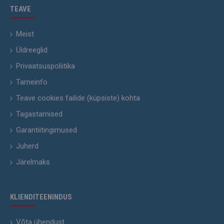
TEAVE
Meist
Üldreeglid
Privaatsuspoliitika
Tarneinfo
Teave cookies failide (küpsiste) kohta
Tagastamised
Garantiitingimused
Juherd
Järelmaks
KLIENDITEENINDUS
Võta ühendust