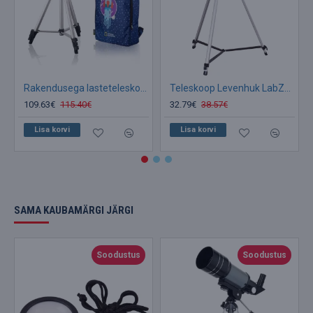
Rakendusega lasteteleskoop, 70/400,140x NATIONAL GEOGRAPHIC
Teleskoop Levenhuk LabZZ T1 40/500 40–83 x
109.63€
115.40€
32.79€
38.57€
Lisa korvi
Lisa korvi
SAMA KAUBAMÄRGI JÄRGI
Soodustus
Soodustus