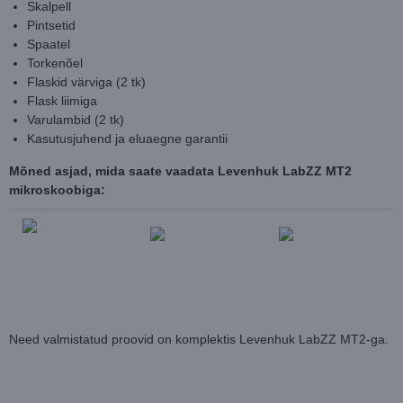
Skalpell
Pintsetid
Spaatel
Torkenõel
Flaskid värviga (2 tk)
Flask liimiga
Varulambid (2 tk)
Kasutusjuhend ja eluaegne garantii
Mõned asjad, mida saate vaadata Levenhuk LabZZ MT2
mikroskoobiga:
Need valmistatud proovid on komplektis Levenhuk LabZZ MT2-ga.