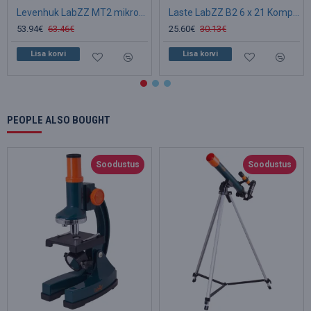
Levenhuk LabZZ MT2 mikroskoobi ja teleskoobi komplekt
Laste LabZZ B2 6 x 21 Kompaktne Pocket Binoklid
53.94€
63.46€
25.60€
30.13€
Lisa korvi
Lisa korvi
PEOPLE ALSO BOUGHT
Soodustus
Soodustus