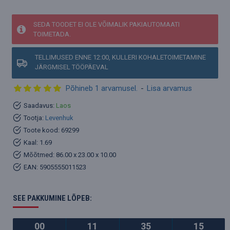
SEDA TOODET EI OLE VÕIMALIK PAKIAUTOMAATI
TOIMETADA.
TELLIMUSED ENNE 12:00, KULLERI KOHALETOIMETAMINE
JÄRGMISEL TÖÖPÄEVAL
Põhineb 1 arvamusel.
-
Lisa arvamus
Saadavus:
Laos
Tootja:
Levenhuk
Toote kood:
69299
Kaal:
1.69
Mõõtmed:
86.00 x 23.00 x 10.00
EAN:
5905555011523
SEE PAKKUMINE LÕPEB:
00
11
35
15