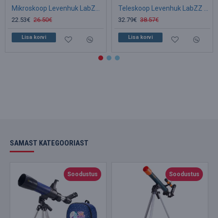
Mikroskoop Levenhuk LabZZ M1 100x-300x koos eksperimendi komplektiga
Teleskoop Levenhuk LabZZ T1 40/500 40–83 x
22.53€
26.50€
32.79€
38.57€
Lisa korvi
Lisa korvi
SAMAST KATEGOORIAST
Soodustus
Soodustus