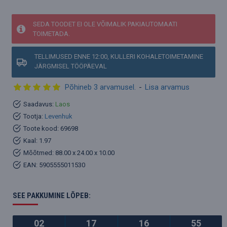
SEDA TOODET EI OLE VÕIMALIK PAKIAUTOMAATI
TOIMETADA.
TELLIMUSED ENNE 12:00, KULLERI KOHALETOIMETAMINE
JÄRGMISEL TÖÖPÄEVAL
Põhineb 3 arvamusel.
-
Lisa arvamus
Saadavus:
Laos
Tootja:
Levenhuk
Toote kood:
69698
Kaal:
1.97
Mõõtmed:
88.00 x 24.00 x 10.00
EAN:
5905555011530
SEE PAKKUMINE LÕPEB:
02
17
16
54