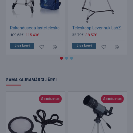
Rakendusega lasteteleskoop, 70/400,140x NATIONAL GEOGRAPHIC
Teleskoop Levenhuk LabZZ T1 40/500 40–83 x
109.63€
115.40€
32.79€
38.57€
Lisa korvi
Lisa korvi
SAMA KAUBAMÄRGI JÄRGI
Soodustus
Soodustus