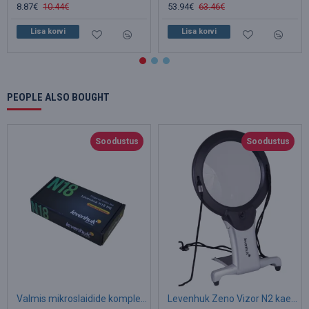
8.87€
10.44€
53.94€
63.46€
Lisa korvi
Lisa korvi
PEOPLE ALSO BOUGHT
Soodustus
Soodustus
Valmis mikroslaidide komplekt Levenhuk N18 NG Biology and Zoology
Levenhuk Zeno Vizor N2 kaelasuurendusklaas 2.5 - 5x