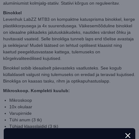
alumiiniumist kolmjalg-statiiv. Statiivi kõrgus on reguleeritav.
Binokkel
Levenhuk LabZZ MTB3 on kompaktne katusprisma binokkel, kerge
plastikkorpusega ja 4x suurendusega. Väikesemõõduline binokkel
on ideaalne pikkadeks jalutuskäikudeks, nautides värsket õhku ja
huvitavaid vaateid. Selle binokliga tunneb laps end tõelise avastaja
ja seiklejana! Mudeli läätsed on tehtud optilisest klaasist ning
kaetud peegeldusvastase kattega, tulemuseks on
kõrgekvaliteedilised kujutised.
Binokkel sobib ideaalselt päevasteks vaatlusteks. See kogub
küllaldaselt valgust ning tulemuseks on eredad ja teravad kujutised.
Binokliga on kaasas tasku, rihm ja optikapuhastuslapp.
Mikroskoop. Komplekti kuulub:
Mikroskoop
10x okulaar
Varupirnide
Tühi anum (3 tk)
Tühjad klaasslaidid (3 tk)
Katteklaase (3 tk)