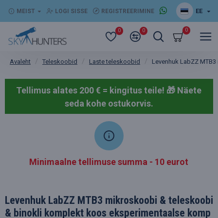
EE
MEIST
LOGI SISSE
REGISTREERIMINE
0
0
0
Teleskoobid
Laste teleskoobid
Levenhuk LabZZ MTB3 m
Avaleht
Tellimus alates 200 € = kingitus teile! 🎁
Näete
seda kohe ostukorvis.
Minimaalne tellimuse summa - 10 eurot
Levenhuk LabZZ MTB3 mikroskoobi & teleskoobi
& binokli komplekt koos eksperimentaalse komp