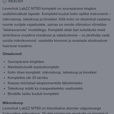
KIRJELDUS
Levenhuk LabZZ MTB3 komplekt on suurepärane kingitus
uudishimulikule lapsele. Komplekti kuulub kolm optilist instrumenti –
mikroskoop, teleskoop ja binokkel. Kõik kolm on disainitud vastama
noorte uurijate vajadustele, samas on nende võimekus võrreldav
“täiskasvanute” mudelitega. Komplekt aitab last sukelduda meid
ümbritseva maailma imedesse ja saladustesse – su järeltulija saab
uurida mikrokosmost, vaadelda kosmost ja avastada eluslooduse
haaravat maailma.
Omadused:
Suurepärane kingiidee
Meelelahutuslik teaduskomplekt
Kolm ühes komplekt: mikroskoop, teleskoop ja binokkel
Komplektis üle 20 tarviku
Kaasas tööriistad eksperimentide läbiviimiseks
Teleskoop sobib ka maapealseteks vaatlusteks
Binoklite tasku kuulub komplekti
Mikroskoop
Levenhuk LabZZ MTB3 on klassikaline alumise valgustusega
bioloogiline mikroskoop. Mudeli pöörlevale revolvrile on kinnitatud