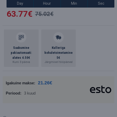
Day
Hour
Min
Sec
63.77€
75.02€
Saabumine
Kulleriga
pakiautomaati:
kohaletoimetamine
alates 4.50€
5€
Kuni 3 päeva
Järgmisel tööpäeval
21.26€
Igakuine makse:
Periood:
3 kuud