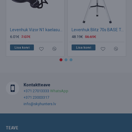
Levenhuk Vizor N1 kaelasuurendusklaas LED 46mm 4x-10x
Levenhuk Blitz 70s BASE Telescope
6.01€
7.07€
48.19€
56.69€
Lisa korvi
Lisa korvi
Kontaktteave
+371 27013333
WhatsApp
+371 23003317
info@skyhunters.lv
TEAVE