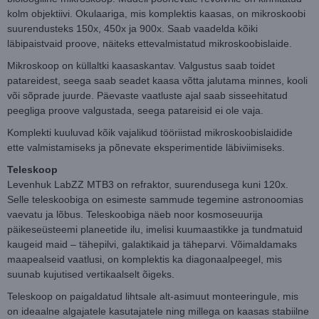
kolm objektiivi. Okulaariga, mis komplektis kaasas, on mikroskoobi
suurendusteks 150x, 450x ja 900x. Saab vaadelda kõiki
läbipaistvaid proove, näiteks ettevalmistatud mikroskoobislaide.
Mikroskoop on küllaltki kaasaskantav. Valgustus saab toidet
patareidest, seega saab seadet kaasa võtta jalutama minnes, kooli
või sõprade juurde. Päevaste vaatluste ajal saab sisseehitatud
peegliga proove valgustada, seega patareisid ei ole vaja.
Komplekti kuuluvad kõik vajalikud tööriistad mikroskoobislaidide
ette valmistamiseks ja põnevate eksperimentide läbiviimiseks.
Teleskoop
Levenhuk LabZZ MTB3 on refraktor, suurendusega kuni 120x.
Selle teleskoobiga on esimeste sammude tegemine astronoomias
vaevatu ja lõbus. Teleskoobiga näeb noor kosmoseuurija
päikeseüsteemi planeetide ilu, imelisi kuumaastikke ja tundmatuid
kaugeid maid – tähepilvi, galaktikaid ja täheparvi. Võimaldamaks
maapealseid vaatlusi, on komplektis ka diagonaalpeegel, mis
suunab kujutised vertikaalselt õigeks.
Teleskoop on paigaldatud lihtsale alt-asimuut monteeringule, mis
on ideaalne algajatele kasutajatele ning millega on kaasas stabiilne