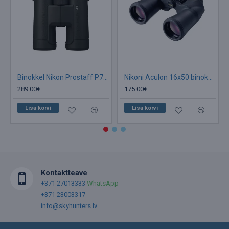
Binokkel Nikon Prostaff P7 10x42
Nikoni Aculon 16x50 binokkel
289.00€
175.00€
Lisa korvi
Lisa korvi
Kontaktteave
+371 27013333
WhatsApp
+371 23003317
info@skyhunters.lv