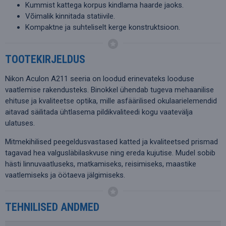
Kummist kattega korpus kindlama haarde jaoks.
Võimalik kinnitada statiivile.
Kompaktne ja suhteliselt kerge konstruktsioon.
TOOTEKIRJELDUS
Nikon Aculon A211 seeria on loodud erinevateks looduse
vaatlemise rakendusteks. Binokkel ühendab tugeva mehaanilise
ehituse ja kvaliteetse optika, mille asfäärilised okulaarielemendid
aitavad säilitada ühtlasema pildikvaliteedi kogu vaatevälja
ulatuses.
Mitmekihilised peegeldusvastased katted ja kvaliteetsed prismad
tagavad hea valgusläbilaskvuse ning ereda kujutise. Mudel sobib
hästi linnuvaatluseks, matkamiseks, reisimiseks, maastike
vaatlemiseks ja öötaeva jälgimiseks.
TEHNILISED ANDMED