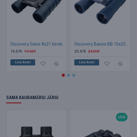
Discovery Gator 8x21 binokkel
Discovery Basics BB 10x25 binokkel
16.67€
19.63€
20.47€
24.09€
Lisa korvi
Lisa korvi
SAMA KAUBAMÄRGI JÄRGI
UUS