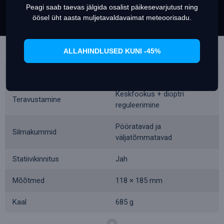
Peagi saab taevas jälgida osalist päikesevarjutust ning
Set Prefrences
Allow Cookies
öösel üht aasta muljetavaldavaimat meteoorisadu.
Suhteline heledus
25
Minimaalne
5 m
teravustamiskaugus
ALLAHINDLUSED KUNI -45%
Pupillide vaheline kaugus
56–72 mm
Keskfookus + dioptri
Teravustamine
reguleerimine
Pööratavad ja
Silmakummid
väljatõmmatavad
Statiivikinnitus
Jah
Mõõtmed
118 × 185 mm
Kaal
685 g