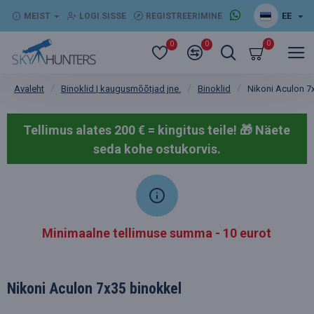
EE
MEIST
LOGI SISSE
REGISTREERIMINE
0
0
0
Binoklid | kaugusmõõtjad jne.
Binoklid
Nikoni Aculon 7
Avaleht
Tellimus alates 200 € = kingitus teile! 🎁
Näete
seda kohe ostukorvis.
Minimaalne tellimuse summa - 10 eurot
Nikoni Aculon 7x35 binokkel