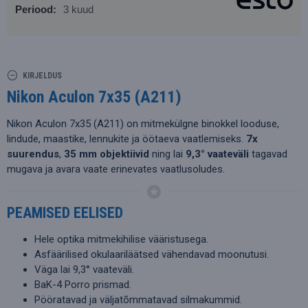
Periood:
3 kuud
KIRJELDUS
Nikon Aculon 7x35 (A211)
Nikon Aculon 7x35 (A211) on mitmekülgne binokkel looduse,
lindude, maastike, lennukite ja öötaeva vaatlemiseks.
7x
suurendus
,
35 mm objektiivid
ning lai
9,3° vaateväli
tagavad
mugava ja avara vaate erinevates vaatlusoludes.
PEAMISED EELISED
Hele optika mitmekihilise vääristusega.
Asfäärilised okulaariläätsed vähendavad moonutusi.
Väga lai 9,3° vaateväli.
BaK-4 Porro prismad.
Pööratavad ja väljatõmmatavad silmakummid.