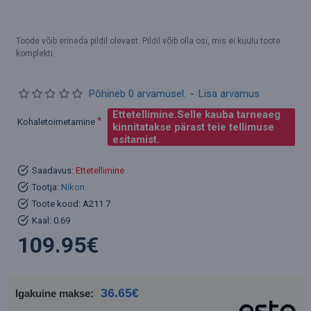
Toode võib erineda pildil olevast. Pildil võib olla osi, mis ei kuulu toote
komplekti.
Põhineb 0 arvamusel.
-
Lisa arvamus
Ettetellimine.Selle kauba tarneaeg
Kohaletoimetamine
kinnitatakse pärast teie tellimuse
esitamist.
Saadavus:
Ettetellimine
Tootja:
Nikon
Toote kood:
A211 7
Kaal:
0.69
109.95€
36.65€
Igakuine makse: