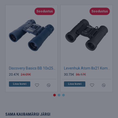
Soodustus
Soodustus
Discovery Basics BB 10x25 binokkel
Levenhuk Atom 8x21 Kompaktne Roof Prism Veekindel tasku Binoklid
20.47€
24.09€
30.73€
36.17€
Lisa korvi
Lisa korvi
SAMA KAUBAMÄRGI JÄRGI