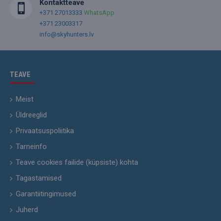
Kontaktteave
+371 27013333
WhatsApp
+371 23003317
info@skyhunters.lv
TEAVE
Meist
Üldreeglid
Privaatsuspoliitika
Tarneinfo
Teave cookies failide (küpsiste) kohta
Tagastamised
Garantiitingimused
Juherd