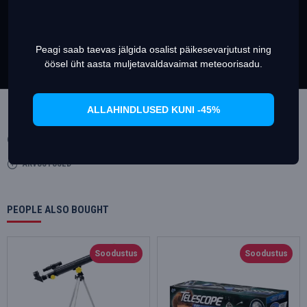
experience on our website
Rihm
Teave cookies failide (küpsiste) kohta
Puhastusklapp
Peagi saab taevas jälgida osalist päikesevarjutust ning
Set Prefrences
Allow Cookies
Kott
öösel üht aasta muljetavaldavaimat meteoorisadu.
kasutusjuhend ja garantiikaart
ALLAHINDLUSED KUNI -45%
SPETSIFIKATSIOONID
ARVUSTUSED
PEOPLE ALSO BOUGHT
Soodustus
Soodustus