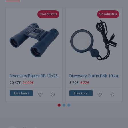
Soodustus
Soodustus
Discovery Basics BB 10x25 binokkel
Discovery Crafts DNK 10 kaela luup 4x
20.47€
24.09€
5.29€
6.22€
Lisa korvi
Lisa korvi