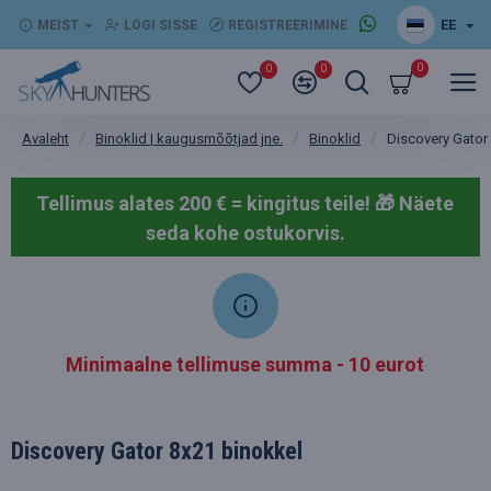
EE
MEIST
LOGI SISSE
REGISTREERIMINE
0
0
0
Binoklid | kaugusmõõtjad jne.
Binoklid
Discovery Gator
Avaleht
Tellimus alates 200 € = kingitus teile! 🎁
Näete
seda kohe ostukorvis.
Minimaalne tellimuse summa - 10 eurot
Discovery Gator 8x21 binokkel