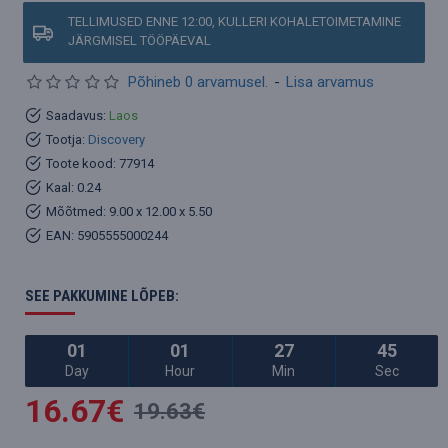
TELLIMUSED ENNE 12:00, KULLERI KOHALETOIMETAMINE
JÄRGMISEL TÖÖPÄEVAL
Põhineb 0 arvamusel.
-
Lisa arvamus
Saadavus:
Laos
Tootja:
Discovery
Toote kood:
77914
Kaal:
0.24
Mõõtmed:
9.00 x 12.00 x 5.50
EAN:
5905555000244
SEE PAKKUMINE LÕPEB:
01
01
27
44
Day
Hour
Min
Sec
16.67€
19.63€