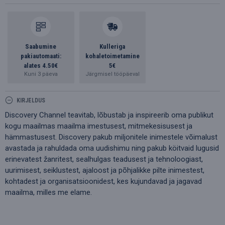
Saabumine
Kulleriga
pakiautomaati:
kohaletoimetamine
alates 4.50€
5€
Kuni 3 päeva
Järgmisel tööpäeval
KIRJELDUS
Discovery Channel teavitab, lõbustab ja inspireerib oma publikut
kogu maailmas maailma imestusest, mitmekesisusest ja
hämmastusest. Discovery pakub miljonitele inimestele võimalust
avastada ja rahuldada oma uudishimu ning pakub köitvaid lugusid
erinevatest žanritest, sealhulgas teadusest ja tehnoloogiast,
uurimisest, seiklustest, ajaloost ja põhjalikke pilte inimestest,
kohtadest ja organisatsioonidest, kes kujundavad ja jagavad
maailma, milles me elame.