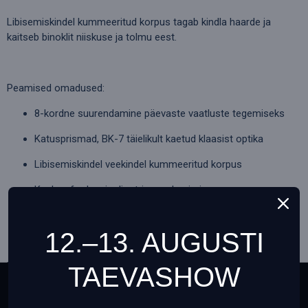
Libisemiskindel kummeeritud korpus tagab kindla haarde ja
kaitseb binoklit niiskuse ja tolmu eest.
Peamised omadused:
8-kordne suurendamine päevaste vaatluste tegemiseks
Katusprismad, BK-7 täielikult kaetud klaasist optika
Libisemiskindel veekindel kummeeritud korpus
Keskne fookus ja dioptria reguleerimine
Silmadele mugavad kummist silmaklapid
12.–13. AUGUSTI
Komplekti kuuluvad:
TAEVASHOW
Binokkel
This website uses cookies to ensure you get the best