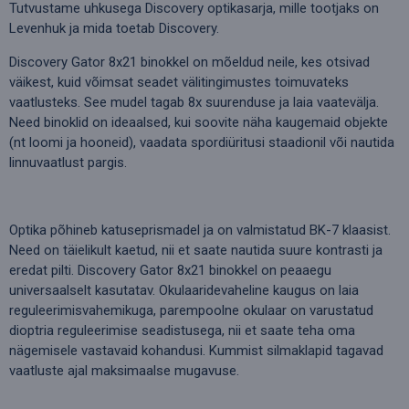
Tutvustame uhkusega Discovery optikasarja, mille tootjaks on
Levenhuk ja mida toetab Discovery.
Discovery Gator 8x21 binokkel on mõeldud neile, kes otsivad
väikest, kuid võimsat seadet välitingimustes toimuvateks
vaatlusteks. See mudel tagab 8x suurenduse ja laia vaatevälja.
Need binoklid on ideaalsed, kui soovite näha kaugemaid objekte
(nt loomi ja hooneid), vaadata spordiüritusi staadionil või nautida
linnuvaatlust pargis.
Optika põhineb katuseprismadel ja on valmistatud BK-7 klaasist.
Need on täielikult kaetud, nii et saate nautida suure kontrasti ja
eredat pilti. Discovery Gator 8x21 binokkel on peaaegu
universaalselt kasutatav. Okulaaridevaheline kaugus on laia
reguleerimisvahemikuga, parempoolne okulaar on varustatud
dioptria reguleerimise seadistusega, nii et saate teha oma
nägemisele vastavaid kohandusi. Kummist silmaklapid tagavad
vaatluste ajal maksimaalse mugavuse.