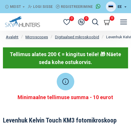
EE
MEIST
LOGI SISSE
REGISTREERIMINE
0
0
0
Microscopes
Digitaalsed mikroskoobid
Levenhuk Kelv
Avaleht
Tellimus alates 200 € = kingitus teile! 🎁
Näete
seda kohe ostukorvis.
Minimaalne tellimuse summa - 10 eurot
Levenhuk Kelvin Touch KM3 fotomikroskoop