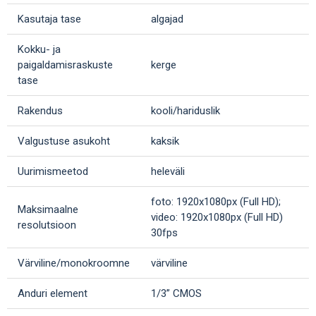
Kasutaja tase
algajad
Kokku- ja
paigaldamisraskuste
kerge
tase
Rakendus
kooli/hariduslik
Valgustuse asukoht
kaksik
Uurimismeetod
heleväli
foto: 1920x1080px (Full HD);
Maksimaalne
video: 1920x1080px (Full HD)
resolutsioon
30fps
Värviline/monokroomne
värviline
Anduri element
1/3” CMOS