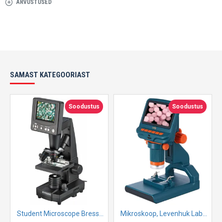
ARVUSTUSED
SAMAST KATEGOORIAST
Soodustus
Soodustus
Student Microscope Bresser LCD 50x-2000x
Mikroskoop, Levenhuk LabZZ DM200 LCD Digital, 17x–220x