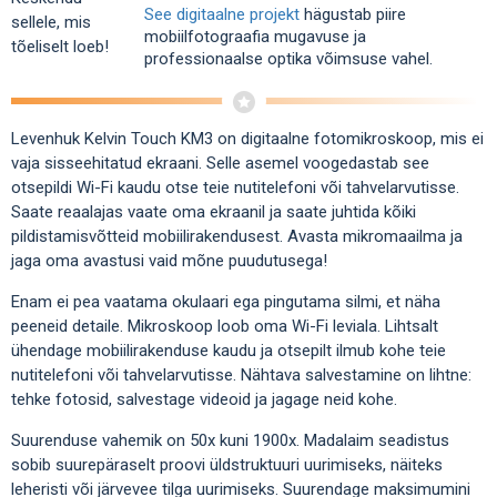
See digitaalne projekt
hägustab piire
mobiilfotograafia mugavuse ja
professionaalse optika võimsuse vahel.
Levenhuk Kelvin Touch KM3 on digitaalne fotomikroskoop, mis ei
vaja sisseehitatud ekraani. Selle asemel voogedastab see
otsepildi Wi-Fi kaudu otse teie nutitelefoni või tahvelarvutisse.
Saate reaalajas vaate oma ekraanil ja saate juhtida kõiki
pildistamisvõtteid mobiilirakendusest. Avasta mikromaailma ja
jaga oma avastusi vaid mõne puudutusega!
Enam ei pea vaatama okulaari ega pingutama silmi, et näha
peeneid detaile. Mikroskoop loob oma Wi-Fi leviala. Lihtsalt
ühendage mobiilirakenduse kaudu ja otsepilt ilmub kohe teie
nutitelefoni või tahvelarvutisse. Nähtava salvestamine on lihtne:
tehke fotosid, salvestage videoid ja jagage neid kohe.
Suurenduse vahemik on 50x kuni 1900x. Madalaim seadistus
sobib suurepäraselt proovi üldstruktuuri uurimiseks, näiteks
leheristi või järvevee tilga uurimiseks. Suurendage maksimumini