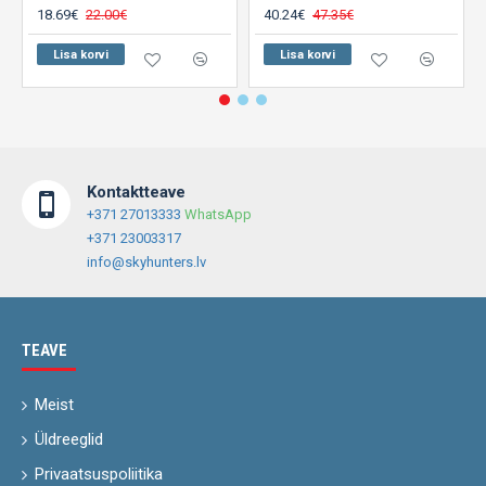
18.69€
22.00€
40.24€
47.35€
Lisa korvi
Lisa korvi
Kontaktteave
+371 27013333
WhatsApp
+371 23003317
info@skyhunters.lv
TEAVE
Meist
Üldreeglid
Privaatsuspoliitika