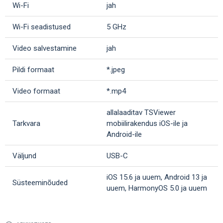
Wi-Fi
jah
Wi-Fi seadistused
5 GHz
Video salvestamine
jah
Pildi formaat
*.jpeg
Video formaat
*.mp4
allalaaditav TSViewer
Tarkvara
mobiilirakendus iOS-ile ja
Android-ile
Väljund
USB-C
iOS 15.6 ja uuem, Android 13 ja
Süsteeminõuded
uuem, HarmonyOS 5.0 ja uuem