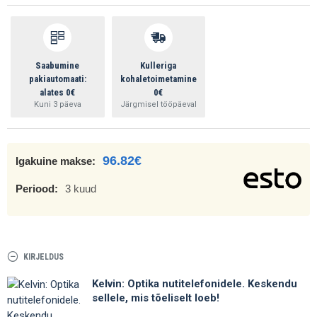
Saabumine
Kulleriga
pakiautomaati:
kohaletoimetamine
alates 0€
0€
Kuni 3 päeva
Järgmisel tööpäeval
96.82€
Igakuine makse:
Periood:
3 kuud
KIRJELDUS
Kelvin: Optika nutitelefonidele. Keskendu
sellele, mis tõeliselt loeb!