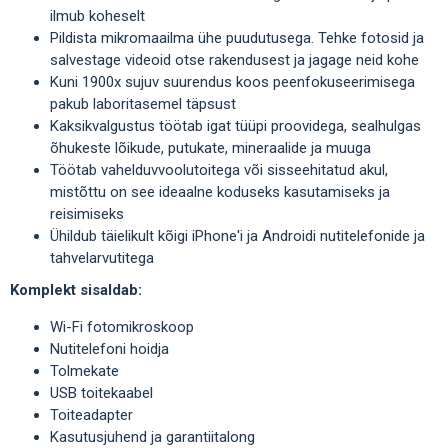
ilmub koheselt
Pildista mikromaailma ühe puudutusega. Tehke fotosid ja
salvestage videoid otse rakendusest ja jagage neid kohe
Kuni 1900x sujuv suurendus koos peenfokuseerimisega
pakub laboritasemel täpsust
Kaksikvalgustus töötab igat tüüpi proovidega, sealhulgas
õhukeste lõikude, putukate, mineraalide ja muuga
Töötab vahelduvvoolutoitega või sisseehitatud akul,
mistõttu on see ideaalne koduseks kasutamiseks ja
reisimiseks
Ühildub täielikult kõigi iPhone'i ja Androidi nutitelefonide ja
tahvelarvutitega
Komplekt sisaldab:
Wi-Fi fotomikroskoop
Nutitelefoni hoidja
Tolmekate
USB toitekaabel
Toiteadapter
Kasutusjuhend ja garantiitalong