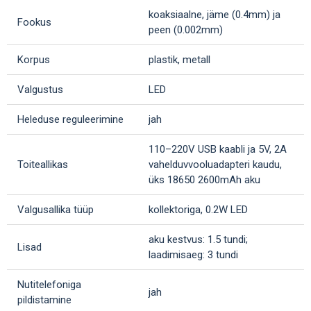
koaksiaalne, jäme (0.4mm) ja
Fookus
peen (0.002mm)
Korpus
plastik, metall
Valgustus
LED
Heleduse reguleerimine
jah
110–220V USB kaabli ja 5V, 2A
Toiteallikas
vahelduvvooluadapteri kaudu,
üks 18650 2600mAh aku
Valgusallika tüüp
kollektoriga, 0.2W LED
aku kestvus: 1.5 tundi;
Lisad
laadimisaeg: 3 tundi
Nutitelefoniga
jah
pildistamine