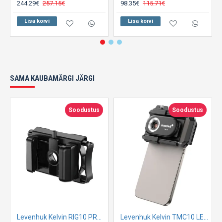
244.29€
257.15€
98.35€
115.71€
Lisa korvi
Lisa korvi
SAMA KAUBAMÄRGI JÄRGI
Soodustus
Soodustus
Levenhuk Kelvin RIG10 PRO nutitelefoni adapter
Levenhuk Kelvin TMC10 LED mikroskoop nutitelefonile