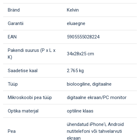
Bränd
Kelvin
Garantii
eluaegne
EAN
5905555028224
Pakendi suurus (P x L x
34x28x25 cm
K)
Saadetise kaal
2.765 kg
Tüüp
bioloogiline, digitaalne
Mikroskoobi pea tüüp
digitaalne ekraan/PC monitor
Optika materjal
optiline klaas
ühendatud iPhone'i, Android
Pea
nutitelefoni või tahvelarvuti
ekraan