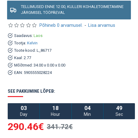
TELLIMUSED ENNE 12:00, KULLERI KOHALETOIMETAMINE
JÄRGMISEL TÖÖPÄEVAL
Põhineb 0 arvamusel.
-
Lisa arvamus
Saadavus:
Laos
Tootja:
Kelvin
Toote kood:
L_86717
Kaal:
2.77
Mõõtmed:
34.00 x 0.00 x 0.00
EAN:
5905555028224
SEE PAKKUMINE LÕPEB:
03
18
04
49
Day
Hour
Min
Sec
290.46€
341.72€