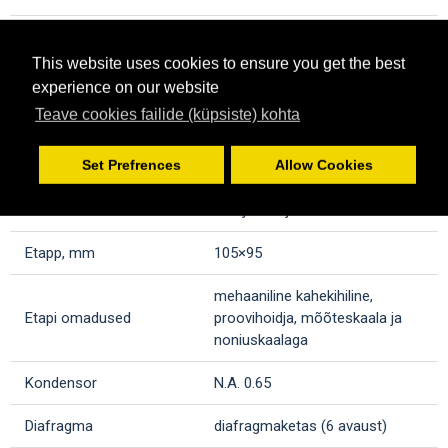
Suurendus, x
50 — 1900
This website uses cookies to ensure you get the best
Suurenduse vahemik
alates 1280x ja üle selle
experience on our website
Teave cookies failide (küpsiste) kohta
akromaatiline: 4x/0.10, 10x/0.25,
Objektiivid
40x/0.65; parfokaalne kaugus:
Set Prefrences
Allow Cookies
35mm
Pöörlev nina
3 objektiivi jaoks
Etapp, mm
105×95
mehaaniline kahekihiline,
Etapi omadused
proovihoidja, mõõteskaala ja
noniuskaalaga
Kondensor
N.A. 0.65
Diafragma
diafragmaketas (6 avaust)