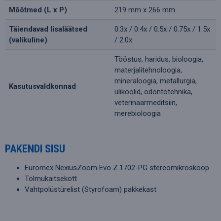
Mõõtmed (L x P)
219 mm x 266 mm
Täiendavad lisaläätsed
0.3x / 0.4x / 0.5x / 0.75x / 1.5x
(valikuline)
/ 2.0x
Tööstus, haridus, bioloogia,
materjalitehnoloogia,
mineraloogia, metallurgia,
Kasutusvaldkonnad
ülikoolid, odontotehnika,
veterinaarmeditsiin,
merebioloogia
PAKENDI SISU
Euromex NexiusZoom Evo Z.1702-PG stereomikroskoop
Tolmukaitsekott
Vahtpolüstürelist (Styrofoam) pakkekast