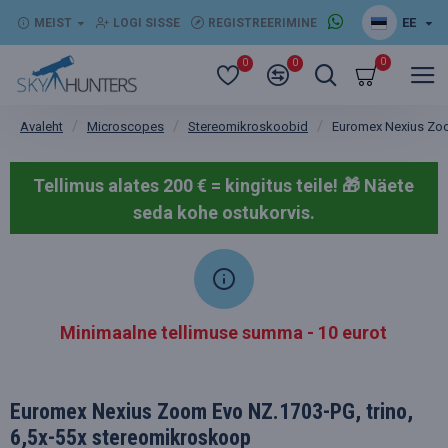
EE
MEIST
LOGI SISSE
REGISTREERIMINE
0
0
0
Microscopes
Stereomikroskoobid
Euromex Nexius Zoo
Avaleht
Tellimus alates 200 € = kingitus teile! 🎁
Näete
seda kohe ostukorvis.
Minimaalne tellimuse summa - 10 eurot
Euromex Nexius Zoom Evo NZ.1703-PG, trino,
6,5x-55x stereomikroskoop