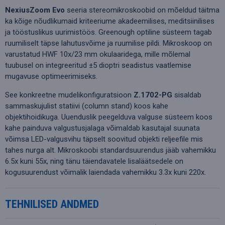
NexiusZoom Evo
seeria stereomikroskoobid on mõeldud täitma
ka kõige nõudlikumaid kriteeriume akadeemilises, meditsiinilises
ja tööstuslikus uurimistöös. Greenough optiline süsteem tagab
ruumiliselt täpse lahutusvõime ja ruumilise pildi. Mikroskoop on
varustatud HWF 10x/23 mm okulaaridega, mille mõlemal
tuubusel on integreeritud ±5 dioptri seadistus vaatlemise
mugavuse optimeerimiseks.
See konkreetne mudelikonfiguratsioon
Z.1702-PG
sisaldab
sammaskujulist statiivi (column stand) koos kahe
objektihoidikuga. Uuenduslik peegelduva valguse süsteem koos
kahe painduva valgustusjalaga võimaldab kasutajal suunata
võimsa LED-valgusvihu täpselt soovitud objekti reljeefile mis
tahes nurga alt. Mikroskoobi standardsuurendus jääb vahemikku
6.5x kuni 55x, ning tänu täiendavatele lisaläätsedele on
kogusuurendust võimalik laiendada vahemikku 3.3x kuni 220x.
TEHNILISED ANDMED