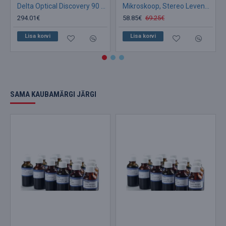
Delta Optical Discovery 90 mikroskoop
Mikroskoop, Stereo Levenhuk 1ST 20x
294.01€
58.85€
69.25€
Lisa korvi
Lisa korvi
SAMA KAUBAMÄRGI JÄRGI