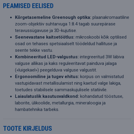
PEAMISED EELISED
Kõrgetasemeline Greenough optika:
plaanakromaatiline
zoom-objektiiv suhtarvuga 1:8.4 tagab suurepärase
teravussügavuse ja 3D-kujutise.
Seenevastane kaitsetöötlus:
mikroskoobi kõik optilised
osad on tehases spetsiaalselt töödeldud hallituse ja
seente tekke vastu.
Kombineeritud LED-valgustus:
integreeritud 3W läbiva
valguse allikas ja kaks reguleeritavat painduva jalaga
(«luigekael») peegelduva valguse valgustit.
Ergonoomiline ja tugev ehitus:
korpus on valmistatud
vastupidavast metallisulamist ning kaetud valge lakiga,
toetudes stabiilsele sammaskujulisele statiivile.
Laiaulatuslik kasutusvaldkond:
kohandatud tööstuse,
laborite, ülikoolide, metallurgia, mineraloogia ja
hambatehnika tarbeks.
TOOTE KIRJELDUS