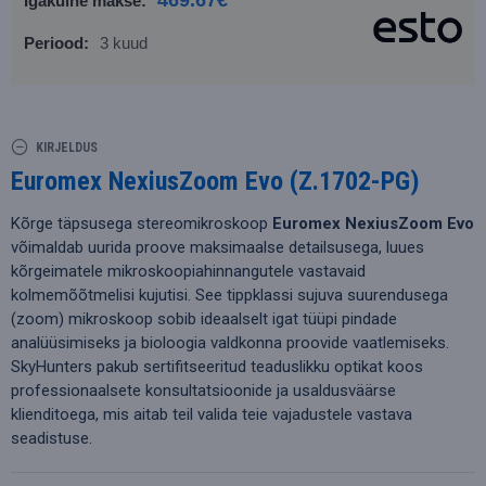
469.67€
Igakuine makse:
Periood:
3 kuud
KIRJELDUS
Euromex NexiusZoom Evo (Z.1702-PG)
Kõrge täpsusega stereomikroskoop
Euromex NexiusZoom Evo
võimaldab uurida proove maksimaalse detailsusega, luues
kõrgeimatele mikroskoopiahinnangutele vastavaid
kolmemõõtmelisi kujutisi. See tippklassi sujuva suurendusega
(zoom) mikroskoop sobib ideaalselt igat tüüpi pindade
analüüsimiseks ja bioloogia valdkonna proovide vaatlemiseks.
SkyHunters pakub sertifitseeritud teaduslikku optikat koos
professionaalsete konsultatsioonide ja usaldusväärse
klienditoega, mis aitab teil valida teie vajadustele vastava
seadistuse.