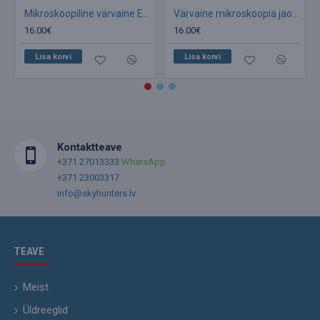
Mikroskoopiline värvaine Euromex Methylen blue, PB.5297
Värvaine mikroskoopia jaoks Euromex Safranine, PB.5295
16.00€
16.00€
Lisa korvi
Lisa korvi
Kontaktteave
+371 27013333
WhatsApp
+371 23003317
info@skyhunters.lv
TEAVE
Meist
Üldreeglid