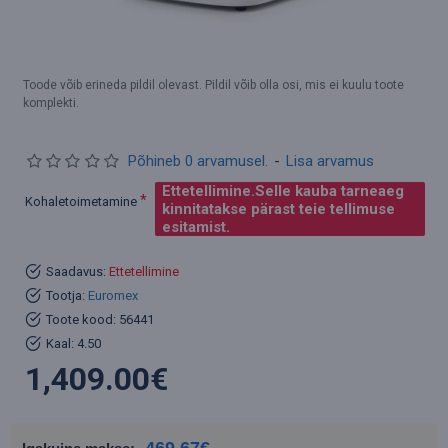
Toode võib erineda pildil olevast. Pildil võib olla osi, mis ei kuulu toote
komplekti.
Põhineb 0 arvamusel.
-
Lisa arvamus
Ettetellimine.Selle kauba tarneaeg
Kohaletoimetamine
kinnitatakse pärast teie tellimuse
esitamist.
Saadavus:
Ettetellimine
Tootja:
Euromex
Toote kood:
56441
Kaal:
4.50
1,409.00€