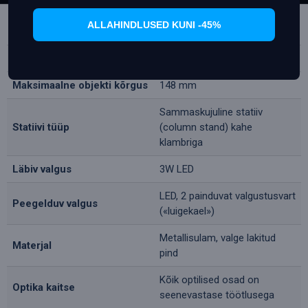
vahemikus 32.8 mm kuni 24.9
Vaateväli
mm (seerial: 35.4 mm kuni 4.2
ALLAHINDLUSED KUNI -45%
mm)
Vaba töökaugus
110 mm
Maksimaalne objekti kõrgus
148 mm
Sammaskujuline statiiv
Statiivi tüüp
(column stand) kahe
klambriga
Läbiv valgus
3W LED
LED, 2 painduvat valgustusvart
Peegelduv valgus
(«luigekael»)
Metallisulam, valge lakitud
Materjal
pind
Kõik optilised osad on
Optika kaitse
seenevastase töötlusega