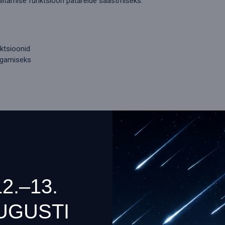
lülitamise funktsioon patareide säästmiseks.
nktsioonid
agamiseks
12.–13.
UGUSTI