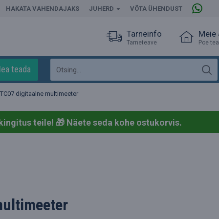
HAKATA VAHENDAJAKS
JUHERD
VÕTA ÜHENDUST
Tarneinfo
Meie
Tarneteave
Poe te
ea teada
TC07 digitaalne multimeeter
kingitus teile! 🎁
Näete seda kohe ostukorvis.
multimeeter