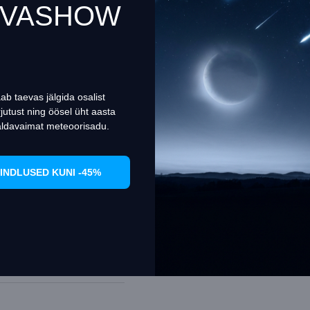
EVASHOW
e uses cookies to ensure you get the best experience on our we
es failide (küpsiste) kohta
Set Prefrences
Allow Cookies
oltmeeter
ab taevas jälgida osalist
jutust ning öösel üht aasta
: viga ±(1.0%+5)
aldavaimat meteoorisadu.
+5)
INDLUSED KUNI -45%
.5%+5)
Ω/ 20MΩ: viga ±(1.2%+5)