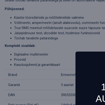
Seade töötab tavaliste patareidega ja sellel on automaatne välja
Põhijooned:
Käsitsi töörežiimide ja mõõtelimiitide valimine
Voltmeetri, ampermeetri (ainult alalisvoolu), oommeetri fu
True RMS meetod mõõdetavate suuruste suure täpsuse t
Järjepidevuse test, dioodide test, hoidmise funktsioonid
Töötab tavaliste patareidega
Komplekt sisaldab:
Digitaalne multimeeter
Proovid
Kasutusjuhend ja garantiikaart
Bränd
Ermenrich
Garantii
5 aastat
EAN
5905555027401
A
Paki suurus (PxLxK)
14x9x4 cm