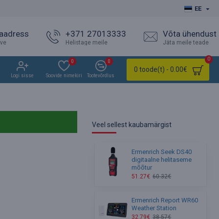
EE
 aadress
+371 27013333
Võta ühendust
ave
Helistage meile
Jäta meile teade
0
0
0
0 toode(t) - 0.00€
Logi sisse
Soovide nimekiri
Tootevõrdlus
Veel sellest kaubamärgist
Ermenrich Seek DS40
digitaalne helitaseme
mõõtur
51.27€
60.32€
Ermenrich Report WR60
Weather Station
32.79€
38.57€