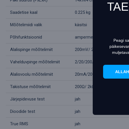
TA
Saadetise kaal
0.225 kg
This websit
Teave cooki
Mõõtelimiidi valik
käsitsi
Põhifunktsioonid
ampermeeter, oommeeter, v
Peagi sa
päikesevar
Alalispinge mõõtelimiit
200mV/ 2V/ 20V/ 200V/ 600V
muljetav
Vahelduvpinge mõõtelimiit
2/20/200/600V: viga ±(1.0%
ALLAH
Alalisvoolu mõõtelimiit
20mA/200mA/10A: viga ±(1
Takistuse mõõtelimiit
200Ω/ 2kΩ/ 20kΩ/ 200kΩ/ 2M
Järjepidevuse test
jah
Dioodide test
jah
True RMS
jah