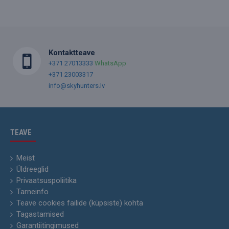
Kontaktteave
+371 27013333
WhatsApp
+371 23003317
info@skyhunters.lv
TEAVE
Meist
Üldreeglid
Privaatsuspoliitika
Tarneinfo
Teave cookies failide (küpsiste) kohta
Tagastamised
Garantiitingimused