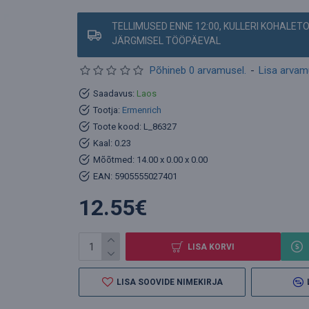
TELLIMUSED ENNE 12:00, KULLERI KOHALET
JÄRGMISEL TÖÖPÄEVAL
Põhineb 0 arvamusel.
-
Lisa arva
Saadavus:
Laos
Tootja:
Ermenrich
Toote kood:
L_86327
Kaal:
0.23
Mõõtmed:
14.00 x 0.00 x 0.00
EAN:
5905555027401
12.55€
LISA KORVI
LISA SOOVIDE NIMEKIRJA