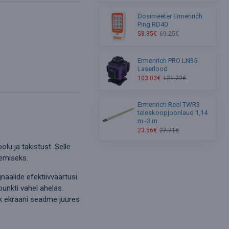
Dosimeeter Ermenrich
Ping RD40
58.85€
69.25€
Ermenrich PRO LN35
Laserlood
103.03€
121.22€
Ermenrich Reel TWR3
teleskoopjoonlaud 1,14
m -3 m
23.56€
27.71€
lu ja takistust. Selle
gemiseks.
aalide efektiivväärtusi.
punkti vahel ahelas.
ik ekraani seadme juures