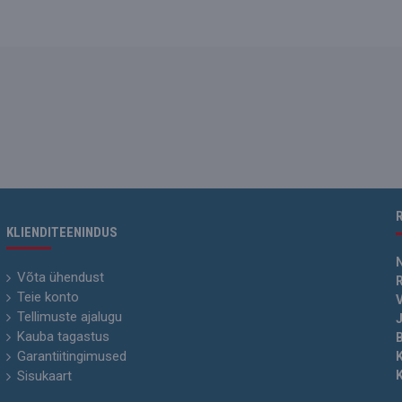
KLIENDITEENINDUS
Võta ühendust
R
Teie konto
V
Tellimuste ajalugu
J
Kauba tagastus
Garantiitingimused
Sisukaart