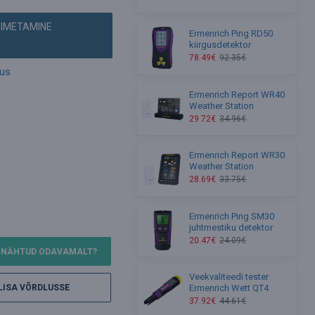
OIMETAMINE
Ermenrich Ping RD50
kiirgusdetektor
78.49€
92.35€
mus
Ermenrich Report WR40
Weather Station
29.72€
34.96€
Ermenrich Report WR30
Weather Station
28.69€
33.75€
Ermenrich Ping SM30
juhtmestiku detektor
20.47€
24.09€
NÄHTUD ODAVAMALT?
Veekvaliteedi tester
Ermenrich Wett QT4
LISA VÕRDLUSSE
37.92€
44.61€