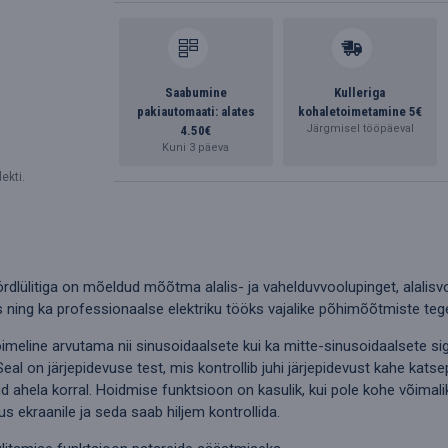
Saabumine
Kulleriga
pakiautomaati: alates
kohaletoimetamine 5€
Järgmisel tööpäeval
4.50€
Kuni 3 päeva
ekti.
dlülitiga on mõeldud mõõtma alalis- ja vahelduvvoolupinget, alalisvoo
 ning ka professionaalse elektriku tööks vajalike põhimõõtmiste te
eline arvutama nii sinusoidaalsete kui ka mitte-sinusoidaalsete sign
l on järjepidevuse test, mis kontrollib juhi järjepidevust kahe katse
d ahela korral. Hoidmise funktsioon on kasulik, kui pole kohe võimal
s ekraanile ja seda saab hiljem kontrollida.