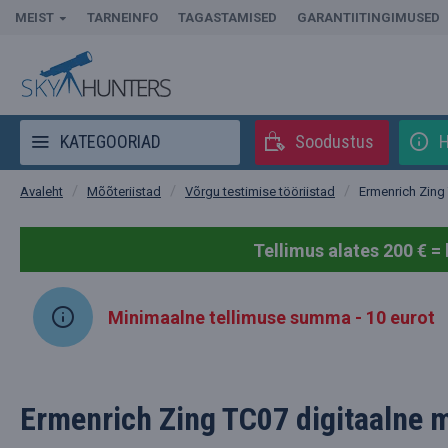
MEIST
TARNEINFO
TAGASTAMISED
GARANTIITINGIMUSED
KATEGOORIAD
Soodustus
H
Mõõteriistad
Võrgu testimise tööriistad
Ermenrich Zing 
Avaleht
Tellimus alates 200 € = 
Minimaalne tellimuse summa - 10 eurot
Ermenrich Zing TC07 digitaalne 