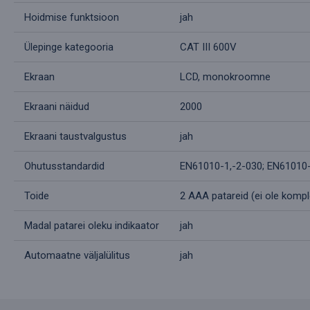
Hoidmise funktsioon
jah
Ülepinge kategooria
CAT III 600V
Ekraan
LCD, monokroomne
Ekraani näidud
2000
Ekraani taustvalgustus
jah
Ohutusstandardid
EN61010-1,-2-030; EN61010
Toide
2 AAA patareid (ei ole kompl
Madal patarei oleku indikaator
jah
Automaatne väljalülitus
jah