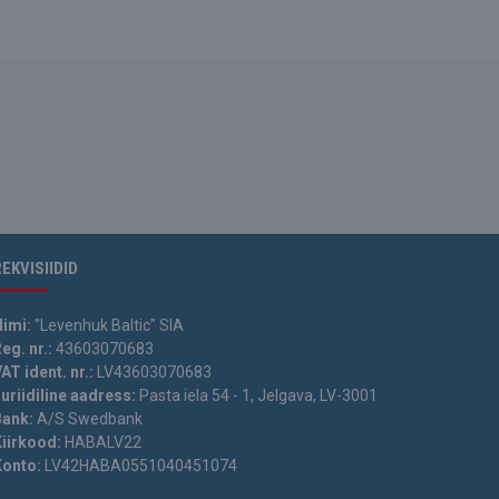
REKVISIIDID
Nimi:
"Levenhuk Baltic" SIA
eg. nr.:
43603070683
AT ident. nr.:
LV43603070683
uriidiline aadress:
Pasta iela 54 - 1, Jelgava, LV-3001
Bank:
A/S Swedbank
Kiirkood:
HABALV22
Konto:
LV42HABA0551040451074