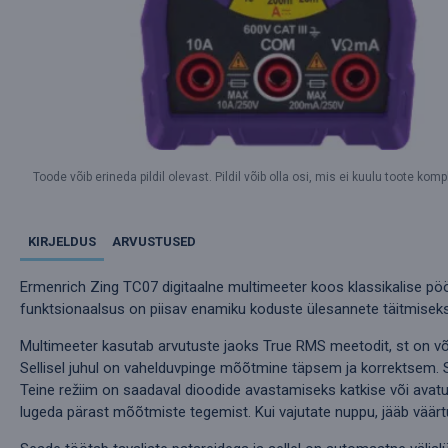
Toode võib erineda pildil olevast. Pildil võib olla osi, mis ei kuulu toote kompl
KIRJELDUS
ARVUSTUSED
Ermenrich Zing TC07 digitaalne multimeeter koos klassikalise pöör
funktsionaalsus on piisav enamiku koduste ülesannete täitmiseks
Multimeeter kasutab arvutuste jaoks True RMS meetodit, st on võim
Sellisel juhul on vahelduvpinge mõõtmine täpsem ja korrektsem. Sea
Teine režiim on saadaval dioodide avastamiseks katkise või avatu
lugeda pärast mõõtmiste tegemist. Kui vajutate nuppu, jääb väärtu