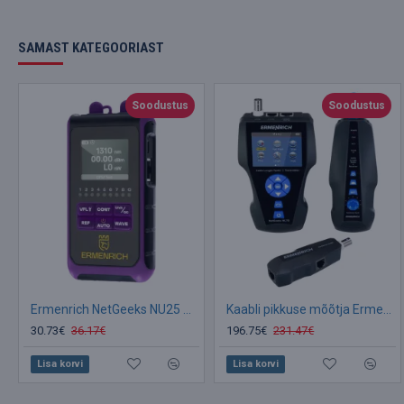
SAMAST KATEGOORIAST
Soodustus
Soodustus
Ermenrich NetGeeks NU25 Optical Multimeter
Kaabli pikkuse mõõtja Ermenrich NetGeeks NL80
30.73€
36.17€
196.75€
231.47€
Lisa korvi
Lisa korvi