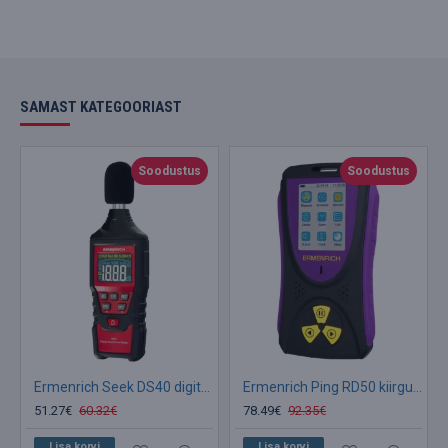
SAMAST KATEGOORIAST
Soodustus
Soodustus
Ermenrich Seek DS40 digitaalne helitaseme mõõtur
Ermenrich Ping RD50 kiirgusdetektor
51.27€
60.32€
78.49€
92.35€
Lisa korvi
Lisa korvi