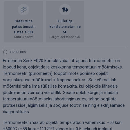
Saabumine
Kulleriga
pakiautomaati:
kohaletoimetamine
alates 4.50€
5€
Kuni 3 päeva
Järgmisel tööpäeval
KIRJELDUS
Ermenrich Seek FR20 kontaktivaba infrapuna termomeeter on
loodud keha, objektide ja keskkonna temperatuuri mõõtmiseks.
Termomeetri (püromeetri) tööpõhimõte põhineb objekti
soojuskiirguse mõõtmisel infrapunaspektris. See võimaldab
mõõtmisi teha ilma füüsilise kontaktita, kui objektile lähedale
jõudmine on võimatu või ohtlik. Seade sobib kõrge ja madala
temperatuuri mõõtmiseks laboritingimustes, tehnoloogiliste
protsesside jälgimiseks ja soojuse tootmise ning elektrijaamade
diagnostikaks.
Termomeeter määrab objekti temperatuuri vahemikus –50 kuni
+600°C (−58 kuni +1112°F) vähem kui 0,5 sekundi jooksul,