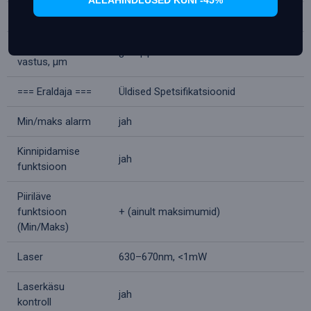
Emissioon
0,10–1
Spektraalne
8 — 14
vastus, μm
=== Eraldaja ===
Üldised Spetsifikatsioonid
Min/maks alarm
jah
Kinnipidamise
jah
funktsioon
Piiriläve
funktsioon
+ (ainult maksimumid)
(Min/Maks)
Laser
630–670nm, <1mW
Laserkäsu
jah
kontroll