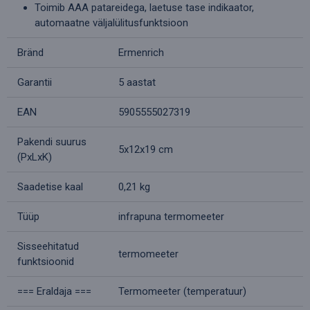
Toimib AAA patareidega, laetuse tase indikaator,
automaatne väljalülitusfunktsioon
Bränd
Ermenrich
Garantii
5 aastat
EAN
5905555027319
Pakendi suurus
5x12x19 cm
(PxLxK)
Saadetise kaal
0,21 kg
Tüüp
infrapuna termomeeter
Sisseehitatud
termomeeter
funktsioonid
=== Eraldaja ===
Termomeeter (temperatuur)