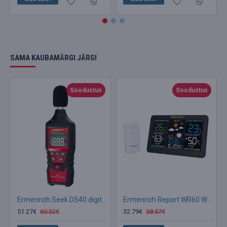
SAMA KAUBAMÄRGI JÄRGI
Soodustus
Soodustus
Ermenrich Seek DS40 digitaalne helitaseme mõõtur
Ermenrich Report WR60 Weather Station
51.27€
60.32€
32.79€
38.57€