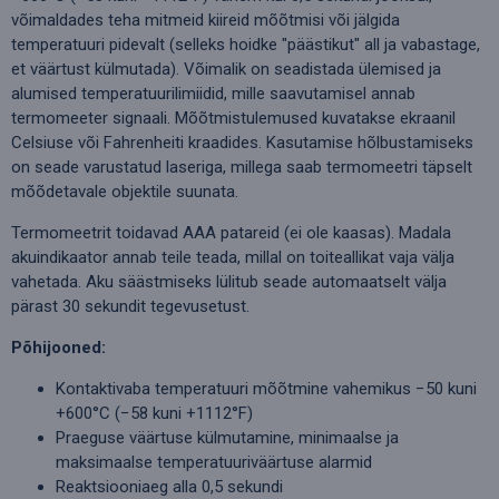
võimaldades teha mitmeid kiireid mõõtmisi või jälgida
temperatuuri pidevalt (selleks hoidke "päästikut" all ja vabastage,
et väärtust külmutada). Võimalik on seadistada ülemised ja
alumised temperatuurilimiidid, mille saavutamisel annab
termomeeter signaali. Mõõtmistulemused kuvatakse ekraanil
Celsiuse või Fahrenheiti kraadides. Kasutamise hõlbustamiseks
on seade varustatud laseriga, millega saab termomeetri täpselt
mõõdetavale objektile suunata.
Termomeetrit toidavad AAA patareid (ei ole kaasas). Madala
akuindikaator annab teile teada, millal on toiteallikat vaja välja
vahetada. Aku säästmiseks lülitub seade automaatselt välja
pärast 30 sekundit tegevusetust.
Põhijooned:
Kontaktivaba temperatuuri mõõtmine vahemikus −50 kuni
+600°C (−58 kuni +1112°F)
Praeguse väärtuse külmutamine, minimaalse ja
maksimaalse temperatuuriväärtuse alarmid
Reaktsiooniaeg alla 0,5 sekundi