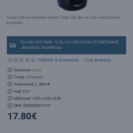
Toode võib erineda pildil olevast. Pildil võib olla osi, mis ei kuulu toote
komplekti.
TELLIMUSED ENNE 12:00, KULLERI KOHALETOIMETAMINE
JÄRGMISEL TÖÖPÄEVAL
Põhineb 0 arvamusel.
-
Lisa arvamus
Saadavus:
Laos
Tootja:
Ermenrich
Toote kood:
L_86318
Kaal:
0.21
Mõõtmed:
5.00 x 0.00 x 0.00
EAN:
5905555027319
17.80€