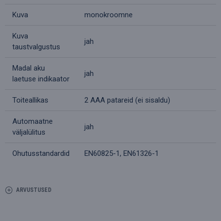
Kuva
monokroomne
Kuva
jah
taustvalgustus
Madal aku
jah
laetuse indikaator
Toiteallikas
2 AAA patareid (ei sisaldu)
Automaatne
jah
väljalülitus
Ohutusstandardid
EN60825-1, EN61326-1
ARVUSTUSED