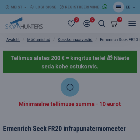
EE
MEIST
LOGI SISSE
REGISTREERIMINE
0
0
0
Mõõteriistad
Keskkonnaarvestid
Ermenrich Seek FR20 
Avaleht
Tellimus alates 200 € = kingitus teile! 🎁
Näete
seda kohe ostukorvis.
Minimaalne tellimuse summa - 10 eurot
Ermenrich Seek FR20 infrapunatermomeeter