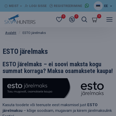
EE
MEIST
LOGI SISSE
REGISTREERIMINE
0
0
0
ESTO järelmaks
Avaleht
ESTO järelmaks
ESTO järelmaks – ei soovi maksta kogu
summat korraga? Maksa osamaksete kaupa!
Kasuta toodete või teenuste eest maksmisel just
ESTO
järelmaksu
– kõige soodsam, mugavam ja kiirem järelmaksulink