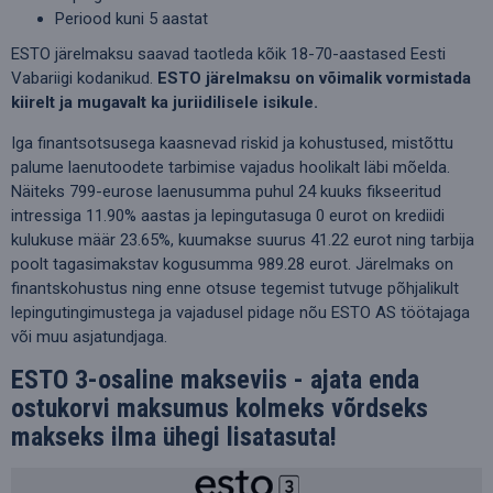
Periood kuni 5 aastat
ESTO järelmaksu saavad taotleda kõik 18-70-aastased Eesti
Vabariigi kodanikud.
ESTO järelmaksu on võimalik vormistada
kiirelt ja mugavalt ka juriidilisele isikule.
Iga finantsotsusega kaasnevad riskid ja kohustused, mistõttu
palume laenutoodete tarbimise vajadus hoolikalt läbi mõelda.
Näiteks 799-eurose laenusumma puhul 24 kuuks fikseeritud
intressiga 11.90% aastas ja lepingutasuga 0 eurot on krediidi
kulukuse määr 23.65%, kuumakse suurus 41.22 eurot ning tarbija
poolt tagasimakstav kogusumma 989.28 eurot. Järelmaks on
finantskohustus ning enne otsuse tegemist tutvuge põhjalikult
lepingutingimustega ja vajadusel pidage nõu ESTO AS töötajaga
või muu asjatundjaga.
ESTO 3-osaline makseviis - ajata enda
ostukorvi maksumus kolmeks võrdseks
makseks ilma ühegi lisatasuta!