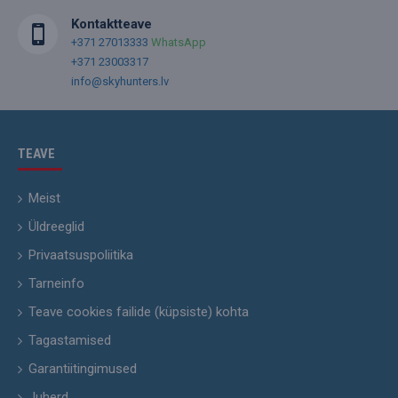
Kontaktteave
+371 27013333
WhatsApp
+371 23003317
info@skyhunters.lv
TEAVE
Meist
Üldreeglid
Privaatsuspoliitika
Tarneinfo
Teave cookies failide (küpsiste) kohta
Tagastamised
Garantiitingimused
Juherd