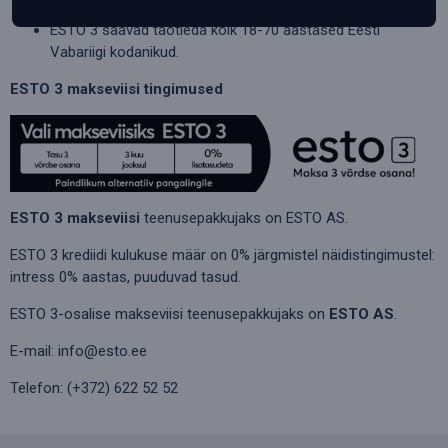
võrdseks osaks.
ESTO 3 saavad taotleda kõik 18-70 aastased Eesti
Vabariigi kodanikud.
ESTO 3 makseviisi tingimused
ESTO 3 makseviisi
teenusepakkujaks on ESTO AS.
ESTO 3 krediidi kulukuse määr on 0% järgmistel näidistingimustel:
intress 0% aastas, puuduvad tasud.
ESTO 3-osalise makseviisi teenusepakkujaks on
ESTO AS
.
E-mail: info@esto.ee
Telefon: (+372) 622 52 52