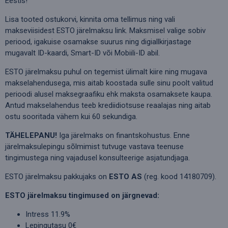
Eestis!
Lisa tooted ostukorvi, kinnita oma tellimus ning vali
makseviisidest ESTO järelmaksu link. Maksmisel valige sobiv
periood, igakuise osamakse suurus ning digiallkirjastage
mugavalt ID-kaardi, Smart-ID või Mobiili-ID abil.
ESTO järelmaksu puhul on tegemist ülimalt kiire ning mugava
makselahendusega, mis aitab koostada sulle sinu poolt valitud
perioodi alusel maksegraafiku ehk maksta osamaksete kaupa.
Antud makselahendus teeb krediidiotsuse reaalajas ning aitab
ostu sooritada vähem kui 60 sekundiga.
TÄHELEPANU!
Iga järelmaks on finantskohustus. Enne
järelmaksulepingu sõlmimist tutvuge vastava teenuse
tingimustega ning vajadusel konsulteerige asjatundjaga.
ESTO järelmaksu pakkujaks on
ESTO AS
(reg. kood 14180709).
ESTO järelmaksu tingimused on järgnevad:
Intress 11.9%
Lepingutasu 0€